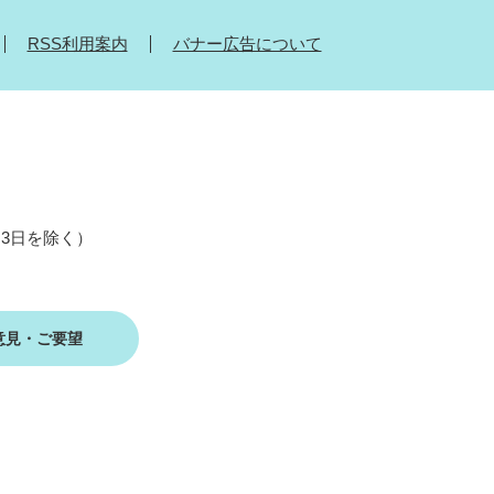
RSS利用案内
バナー広告について
月3日を除く）
意見・ご要望