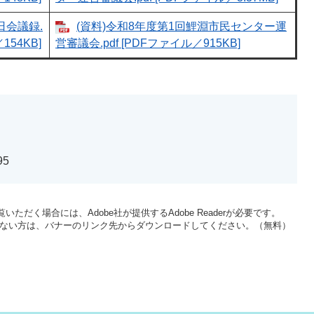
日会議録.
(資料)令和8年度第1回鯉淵市民センター運
154KB]
営審議会.pdf [PDFファイル／915KB]
95
いただく場合には、Adobe社が提供するAdobe Readerが必要です。
をお持ちでない方は、バナーのリンク先からダウンロードしてください。（無料）