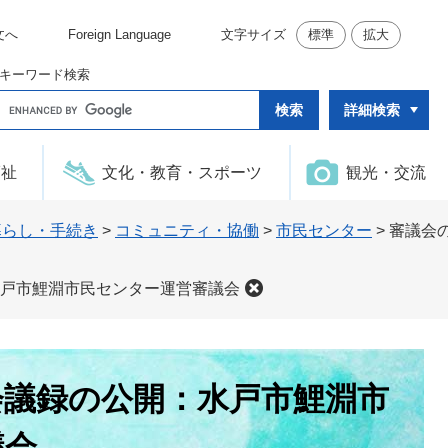
文へ
Foreign Language
文字サイズ
標準
拡大
キーワード検索
G
詳細検索
o
o
g
l
福祉
文化・教育・スポーツ
観光・交流
e
カ
ス
タ
暮らし・手続き
>
コミュニティ・協働
>
市民センター
>
審議会
ム
検
索
戸市鯉淵市民センター運営審議会
会議録の公開：水戸市鯉淵市
議会