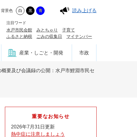
読み上げる
背景色
白
黒
青
注目ワード
水戸市民会館
みとちゃり
子育て
ふるさと納税
ごみの収集日
マイナンバー
産業・しごと・開発
市政
の概要及び会議録の公開：水戸市鯉淵市民セ
重要なお知らせ
2026年7月31日更新
熱中症に注意しましょう