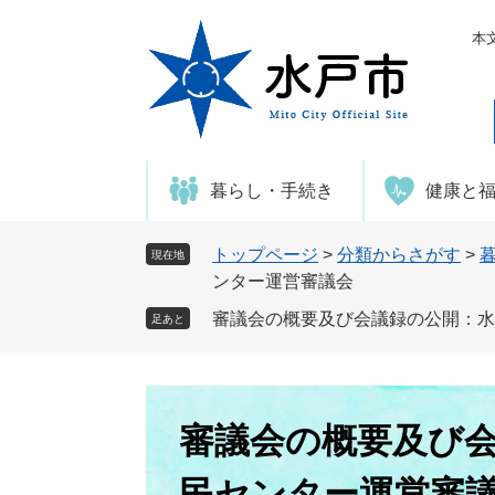
ペ
メ
ー
ニ
本
ジ
ュ
の
ー
先
を
頭
飛
で
ば
暮らし・手続き
健康と
す
し
。
て
本
トップページ
>
分類からさがす
>
現在地
文
ンター運営審議会
へ
審議会の概要及び会議録の公開：水
足あと
本
文
審議会の概要及び
民センター運営審