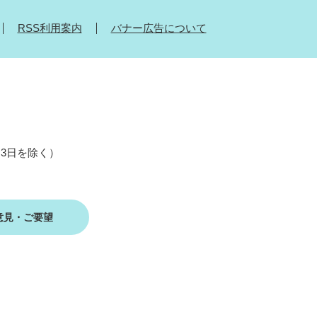
RSS利用案内
バナー広告について
月3日を除く）
意見・ご要望