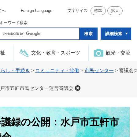
文へ
Foreign Language
文字サイズ
標準
拡大
キーワード検索
G
詳細検索
o
o
g
l
福祉
文化・教育・スポーツ
観光・交流
e
カ
ス
タ
暮らし・手続き
>
コミュニティ・協働
>
市民センター
>
審議会
ム
検
索
戸市五軒市民センター運営審議会
会議録の公開：水戸市五軒市
議会