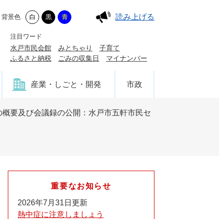
読み上げる
背景色
白
黒
青
注目ワード
水戸市民会館
みとちゃり
子育て
ふるさと納税
ごみの収集日
マイナンバー
産業・しごと・開発
市政
の概要及び会議録の公開：水戸市五軒市民セ
重要なお知らせ
2026年7月31日更新
熱中症に注意しましょう