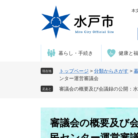
ペ
メ
ー
ニ
本
ジ
ュ
の
ー
先
を
頭
飛
で
ば
暮らし・手続き
健康と
す
し
。
て
本
トップページ
>
分類からさがす
>
現在地
文
ンター運営審議会
へ
審議会の概要及び会議録の公開：水
足あと
本
文
審議会の概要及び
民センター運営審