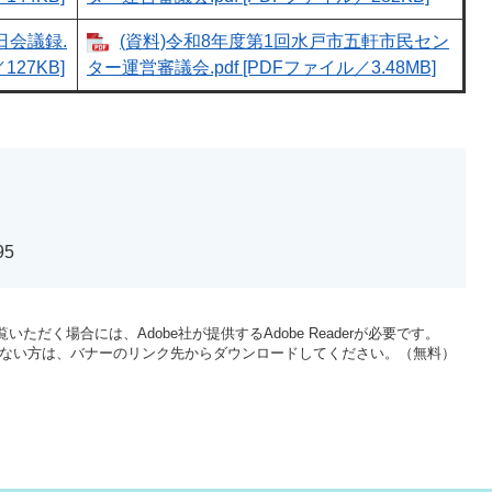
日会議録.
(資料)令和8年度第1回水戸市五軒市民セン
127KB]
ター運営審議会.pdf [PDFファイル／3.48MB]
95
いただく場合には、Adobe社が提供するAdobe Readerが必要です。
をお持ちでない方は、バナーのリンク先からダウンロードしてください。（無料）