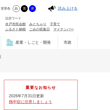
読み上げる
背景色
白
黒
青
注目ワード
水戸市民会館
みとちゃり
子育て
ふるさと納税
ごみの収集日
マイナンバー
産業・しごと・開発
市政
策
重要なお知らせ
2026年7月31日更新
熱中症に注意しましょう