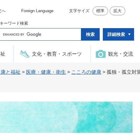
文へ
Foreign Language
文字サイズ
標準
拡大
キーワード検索
G
詳細検索
o
o
g
l
福祉
文化・教育・スポーツ
観光・交流
e
カ
ス
タ
健康と福祉
>
医療・健康・衛生
>
こころの健康
>
孤独・孤立対
ム
検
索