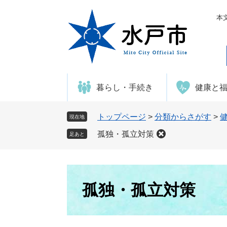
ペ
メ
ー
ニ
本
ジ
ュ
の
ー
先
を
頭
飛
で
ば
暮らし・手続き
健康と
す
し
。
て
本
トップページ
>
分類からさがす
>
現在地
文
孤独・孤立対策
足あと
へ
本
文
孤独・孤立対策