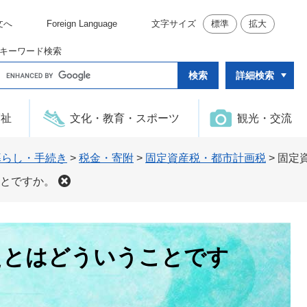
文へ
Foreign Language
文字サイズ
標準
拡大
キーワード検索
G
詳細検索
o
o
g
l
福祉
文化・教育・スポーツ
観光・交流
e
カ
ス
タ
暮らし・手続き
>
税金・寄附
>
固定資産税・都市計画税
>
固定
ム
検
とですか。
索
えとはどういうことです