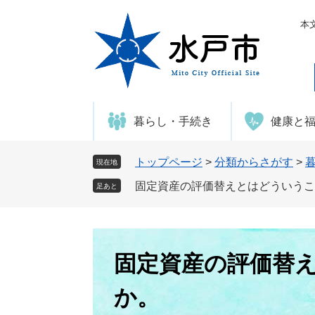
ペ
メ
ー
ニ
本
ジ
ュ
の
ー
先
を
頭
飛
で
ば
暮らし・手続き
健康と
す
し
。
て
本
トップページ
>
分類からさがす
>
現在地
文
固定資産の評価替えとはどういうこ
足あと
へ
本
文
固定資産の評価替
か。