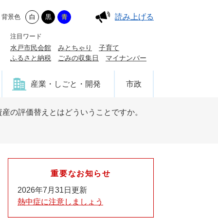
読み上げる
背景色
白
黒
青
注目ワード
水戸市民会館
みとちゃり
子育て
ふるさと納税
ごみの収集日
マイナンバー
産業・しごと・開発
市政
資産の評価替えとはどういうことですか。
重要なお知らせ
2026年7月31日更新
熱中症に注意しましょう