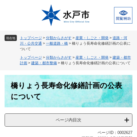
ペ
メ
ー
ニ
ジ
ュ
の
ー
先
を
頭
飛
トップページ
>
分類からさがす
>
産業・しごと・開発
>
道路・河
現在地
で
ば
川・公共交通
>
一般道路・橋
>
橋りょう長寿命化修繕計画の公表に
す
し
ついて
。
て
トップページ
>
分類からさがす
>
産業・しごと・開発
>
建築・都市
本
計画
>
建築・都市整備
>
橋りょう長寿命化修繕計画の公表について
文
へ
本
橋りょう長寿命化修繕計画の公表
文
について
ページ内目次
ページID：0002627