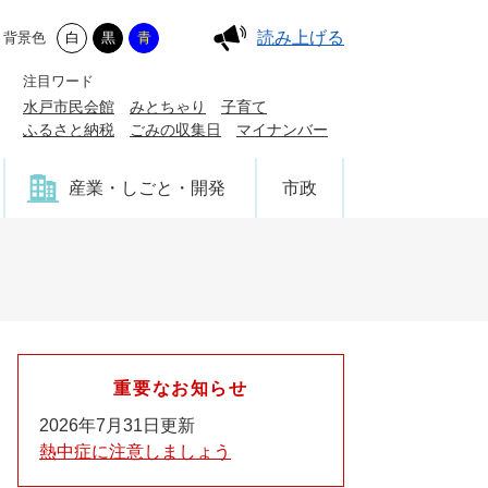
読み上げる
背景色
白
黒
青
注目ワード
水戸市民会館
みとちゃり
子育て
ふるさと納税
ごみの収集日
マイナンバー
産業・しごと・開発
市政
重要なお知らせ
2026年7月31日更新
熱中症に注意しましょう