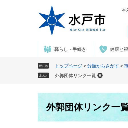
ペ
メ
ー
ニ
本
ジ
ュ
の
ー
先
を
頭
飛
で
ば
暮らし・手続き
健康と
す
し
。
て
本
トップページ
>
分類からさがす
>
現在地
文
外郭団体リンク一覧
足あと
へ
本
文
外郭団体リンク一