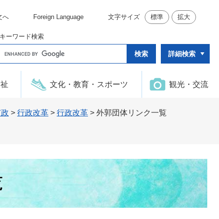
文へ
Foreign Language
文字サイズ
標準
拡大
キーワード検索
G
詳細検索
o
o
g
l
福祉
文化・教育・スポーツ
観光・交流
e
カ
ス
タ
市政
>
行政改革
>
行政改革
>
外郭団体リンク一覧
ム
検
索
覧