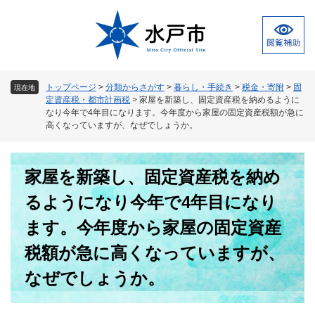
ペ
メ
ー
ニ
ジ
ュ
の
ー
先
を
頭
飛
トップページ
>
分類からさがす
>
暮らし・手続き
>
税金・寄附
>
固
現在地
で
ば
定資産税・都市計画税
>
家屋を新築し、固定資産税を納めるように
す
し
なり今年で4年目になります。今年度から家屋の固定資産税額が急に
。
て
高くなっていますが、なぜでしょうか。
本
文
本
へ
家屋を新築し、固定資産税を納め
文
るようになり今年で4年目になり
ます。今年度から家屋の固定資産
税額が急に高くなっていますが、
なぜでしょうか。