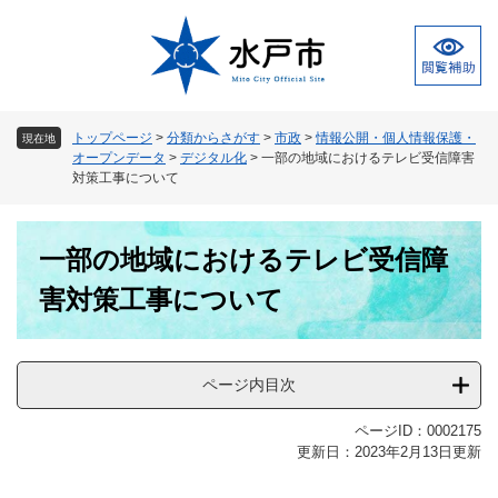
ペ
メ
ー
ニ
ジ
ュ
の
ー
先
を
頭
飛
トップページ
>
分類からさがす
>
市政
>
情報公開・個人情報保護・
現在地
で
ば
オープンデータ
>
デジタル化
>
一部の地域におけるテレビ受信障害
す
し
対策工事について
。
て
本
本
文
一部の地域におけるテレビ受信障
文
へ
害対策工事について
ページ内目次
ページID：0002175
更新日：2023年2月13日更新