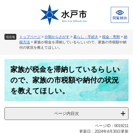
ペ
メ
ー
ニ
ジ
ュ
の
ー
先
を
頭
飛
トップページ
>
分類からさがす
>
暮らし・手続き
>
税金・寄附
>
納
現在地
で
ば
税方法
>
家族が税金を滞納しているらしいので、家族の市税額や納
す
し
付の状況を教えてほしい。
。
て
本
本
文
家族が税金を滞納しているらしい
文
へ
ので、家族の市税額や納付の状況
を教えてほしい。
ページ内目次
ページID：0019211
更新日：2024年4月30日更新