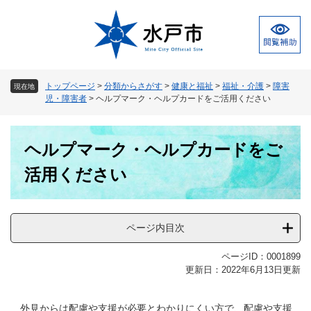
ペ
メ
ー
ニ
ジ
ュ
の
ー
先
を
頭
飛
トップページ
>
分類からさがす
>
健康と福祉
>
福祉・介護
>
障害
現在地
で
ば
児・障害者
>
ヘルプマーク・ヘルプカードをご活用ください
す
し
。
て
本
本
ヘルプマーク・ヘルプカードをご
文
文
へ
活用ください
ページ内目次
ページID：0001899
更新日：2022年6月13日更新
外見からは配慮や支援が必要とわかりにくい方で、配慮や支援