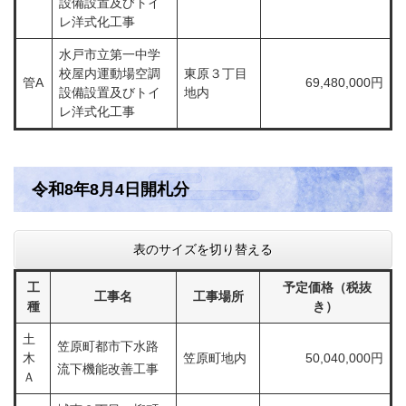
設備設置及びトイ
レ洋式化工事
水戸市立第一中学
校屋内運動場空調
東原３丁目
管A
69,480,000円
設備設置及びトイ
地内
レ洋式化工事
令和8年8月4日開札分​​​​​​​​​​​​​​​​
表のサイズを切り替える
工
予定価格（税抜
工事名
工事場所
種
き）
土
笠原町都市下水路
木
笠原町地内
50,040,000円
流下機能改善工事
Ａ