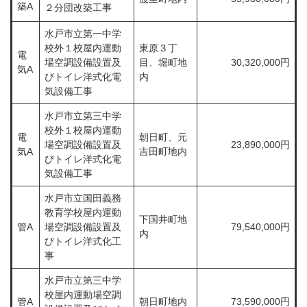
築A
２分団改築工事
水戸市立第一中学
校外１校屋内運動
東原３丁
電
場空調設備設置及
目、堀町地
30,320,000円
気A
びトイレ洋式化電
内
気設備工事
水戸市立第三中学
校外１校屋内運動
電
​朝日町、元
場空調設備設置及
23,890,000円
気A
吉田町地内
びトイレ洋式化電
気設備工事
水戸市立国田義務
教育学校屋内運動
下国井町地
管A
場空調設備設置及
79,540,000円
内
びトイレ洋式化工
事
水戸市立第三中学
校屋内運動場空調
管A
朝日町地内
73,590,000円