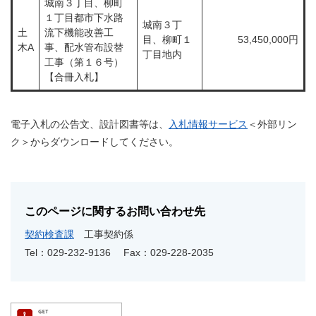
城南３丁目、柳町
１丁目都市下水路
​城南３丁
土
流下機能改善工
目、柳町１
53,450,000円
木A
事、配水管布設替
丁目地内
工事（第１６号）
【合冊入札】
電子入札の公告文、設計図書等は、
入札情報サービス
＜外部リン
ク＞
からダウンロードしてください。
このページに関するお問い合わせ先
契約検査課
工事契約係
Tel：029-232-9136
Fax：029-228-2035