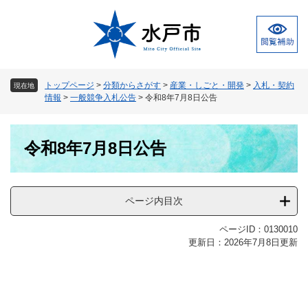
ペ
メ
ー
ニ
ジ
ュ
の
ー
先
を
頭
飛
トップページ
>
分類からさがす
>
産業・しごと・開発
>
入札・契約
現在地
で
ば
情報
>
一般競争入札公告
>
令和8年7月8日公告
す
し
。
て
本
本
令和8年7月8日公告
文
文
へ
ページ内目次
ページID：0130010
更新日：2026年7月8日更新