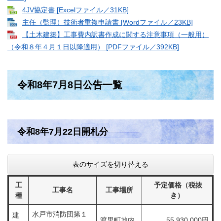
4JV協定書 [Excelファイル／31KB]
主任（監理）技術者重複申請書 [Wordファイル／23KB]
【土木建築】工事費内訳書作成に関する注意事項（一般用）
（令和８年４月１日以降適用） [PDFファイル／392KB]
令和8年7月8日公告一覧
令和8年7月22日開札分​​​​​​​​​​​​​​​​
表のサイズを切り替える
工
予定価格（税抜
工事名
工事場所
種
き）
水戸市消防団第１
建
渡里町地内
55,930,000円