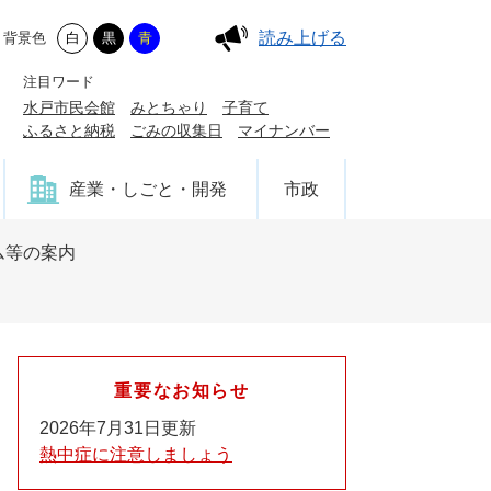
読み上げる
背景色
白
黒
青
注目ワード
水戸市民会館
みとちゃり
子育て
ふるさと納税
ごみの収集日
マイナンバー
産業・しごと・開発
市政
ム等の案内
重要なお知らせ
2026年7月31日更新
熱中症に注意しましょう