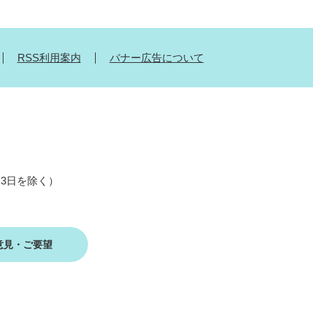
RSS利用案内
バナー広告について
月3日を除く）
意見・ご要望