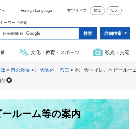
文へ
Foreign Language
文字サイズ
標準
拡大
キーワード検索
G
詳細検索
o
o
g
l
福祉
文化・教育・スポーツ
観光・交流
e
カ
ス
タ
市政
>
市の概要
>
庁舎案内・窓口
>
本庁舎トイレ、ベビールー
ム
検
内
索
ビールーム等の案内