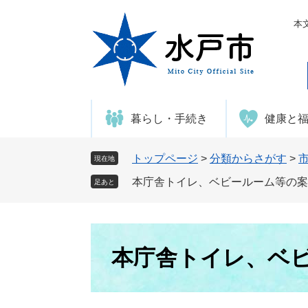
ペ
メ
ー
ニ
本
ジ
ュ
の
ー
先
を
頭
飛
で
ば
暮らし・手続き
健康と
す
し
。
て
本
トップページ
>
分類からさがす
>
現在地
文
本庁舎トイレ、ベビールーム等の案
足あと
へ
本
文
本庁舎トイレ、ベ