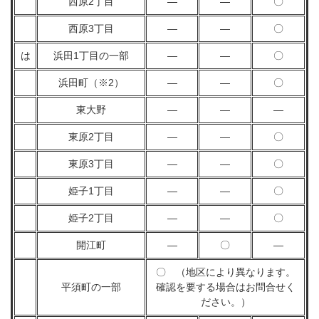
西原2丁目
―
―
〇
西原3丁目
―
―
〇
は
浜田1丁目の一部
―
―
〇
浜田町（※2）
―
―
〇
東大野
―
―
―
東原2丁目
―
―
〇
東原3丁目
―
―
〇
姫子1丁目
―
―
〇
姫子2丁目
―
―
〇
開江町
―
〇
―
〇 （地区により異なります。
平須町の一部
確認を要する場合はお問合せく
ださい。）