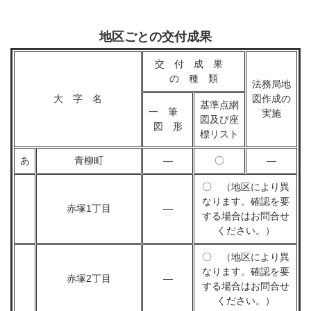
地区ごとの交付成果
交 付 成 果
の 種 類
法務局地
大 字 名
図作成の
基準点網
一 筆
実施
図及び座
図 形
標リスト
あ
青柳町
―
〇
―
〇 （地区により異
なります。確認を要
赤塚1丁目
―
する場合はお問合せ
ください。）
〇 （地区により異
なります。確認を要
赤塚2丁目
―
する場合はお問合せ
ください。）