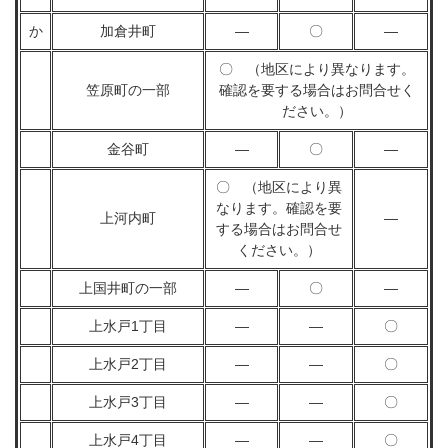
か
加倉井町
―
〇
―
〇 （地区により異なります。
笠原町の一部
確認を要する場合はお問合せく
ださい。）
金谷町
―
〇
―
〇 （地区により異
なります。確認を要
上河内町
―
する場合はお問合せ
ください。）
上国井町の一部
―
〇
―
上水戸1丁目
―
―
〇
上水戸2丁目
―
―
〇
上水戸3丁目
―
―
〇
上水戸4丁目
―
―
〇