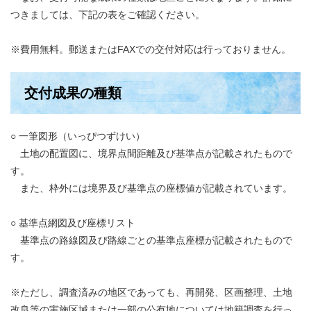
つきましては、下記の表をご確認ください。
※費用無料。郵送またはFAXでの交付対応は行っておりません。
交付成果の種類
○ 一筆図形（いっぴつずけい）
土地の配置図に、境界点間距離及び基準点が記載されたもので
す。
また、枠外には境界及び基準点の座標値が記載されています。
○ 基準点網図及び座標リスト
基準点の路線図及び路線ごとの基準点座標が記載されたもので
す。
※ただし、調査済みの地区であっても、再開発、区画整理、土地
改良等の実施区域または一部の公有地については地籍調査を行っ