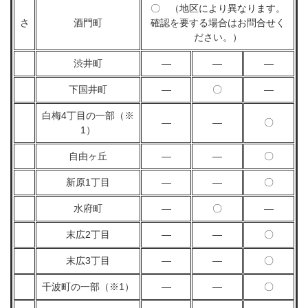
〇 （地区により異なります。
さ
酒門町
確認を要する場合はお問合せく
ださい。）
渋井町
―
―
―
下国井町
―
〇
―
白梅4丁目の一部（※
―
―
〇
1）
自由ヶ丘
―
―
〇
新原1丁目
―
―
〇
水府町
―
〇
―
末広2丁目
―
―
〇
末広3丁目
―
―
〇
千波町の一部（※1）
―
―
〇