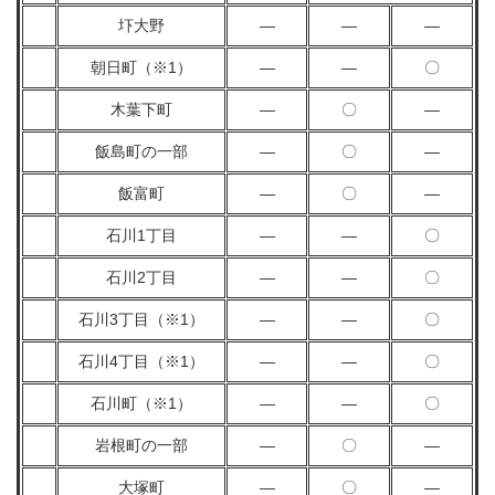
圷大野
―
―
―
朝日町（※1）
―
―
〇
木葉下町
―
〇
―
飯島町の一部
―
〇
―
飯富町
―
〇
―
石川1丁目
―
―
〇
石川2丁目
―
―
〇
石川3丁目（※1）
―
―
〇
石川4丁目（※1）
―
―
〇
石川町（※1）
―
―
〇
岩根町の一部
―
〇
―
大塚町
―
〇
―