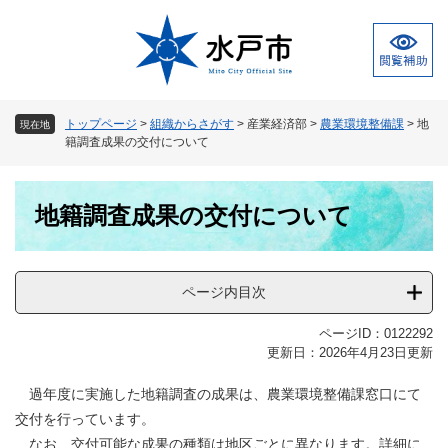
ペ
メ
ー
ニ
ジ
ュ
の
ー
先
を
頭
飛
トップページ
>
組織からさがす
>
産業経済部
>
農業環境整備課
>
地
現在地
で
ば
籍調査成果の交付について
す
し
。
て
本
本
地籍調査成果の交付について
文
文
へ
ページ内目次
ページID：0122292
更新日：2026年4月23日更新
過年度に実施した地籍調査の成果は、農業環境整備課窓口にて
交付を行っています。
なお、交付可能な成果の種類は地区ごとに異なります。詳細に