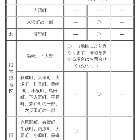
吉沼町
―
―
―
米沢町の一部
―
〇
―
わ
渡里町
―
〇
―
〇 （地区により異
なります。確認を要
塩崎、下大野
―
する場合はお問合せ
旧
ください。）
常
秋成町、大串町、大
澄
場町、川又町、栗崎
地
町、小泉町、島田
区
―
〇
―
町、下入野町、平戸
町、森戸町の一部、
六反田町の一部
赤尾関町、有賀町、
牛伏町、内原町、大
〇
旧
足町、小原町、黒磯