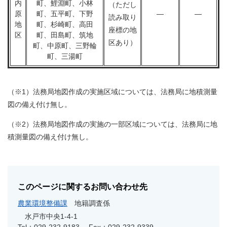
内
町、鯉淵町、小林
（ただし
原
町、五平町、下野
―
―
読み取り
地
町、杉崎町、高田
座標の地
区
町、田島町、筑地
区あり）
町、中原町、三野輪
町、三湯町
（※1）法務局地図作成の実施区域については、法務局に地積測量
図の備え付け無し。
（※2）法務局地図作成の実施の一部区域については、法務局に地
積測量図の備え付け無し。
このページに関するお問い合わせ先
農業環境整備課
地籍調査係
水戸市中央1-4-1