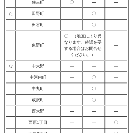
住吉町
〇
―
―
た
田野町
―
〇
―
田谷町
―
〇
―
〇 （地区により異
なります。確認を要
東野町
―
する場合はお問合せ
ください。）
な
中大野
―
―
―
中河内町
―
〇
―
中丸町
―
〇
―
成沢町
―
〇
―
西大野
―
―
―
西原1丁目
―
―
〇