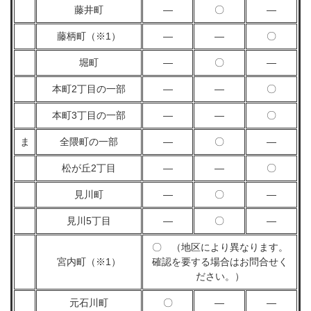
藤井町
―
〇
―
藤柄町（※1）
―
―
〇
堀町
―
〇
―
本町2丁目の一部
―
―
〇
本町3丁目の一部
―
―
〇
ま
全隈町の一部
―
〇
―
松が丘2丁目
―
―
〇
見川町
―
〇
―
見川5丁目
―
〇
―
〇 （地区により異なります。
宮内町（※1）
確認を要する場合はお問合せく
ださい。）
元石川町
〇
―
―