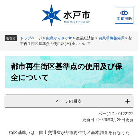
ペ
メ
ー
ニ
ジ
ュ
の
ー
先
を
頭
飛
トップページ
>
組織からさがす
>
産業経済部
>
農業環境整備課
>
都
現在地
で
ば
市再生街区基準点の使用及び保全について
す
し
。
て
本
本
都市再生街区基準点の使用及び保
文
文
へ
全について
ページ内目次
ページID：0122122
更新日：2026年3月25日更新
街区基準点は、国土交通省が都市再生街区基本調査を行なうた