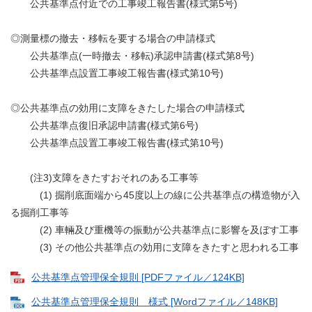
公共基準点付近での工事竣工報告書(様式第5号)
◎測量標の撤去・移転を要する場合の申請様式
公共基準点(一時撤去・移転)承認申請書(様式第8号)
公共基準点設置工事竣工報告書(様式第10号)
◎公共基準点の効用に支障をきたした場合の申請様式
公共基準点復旧承認申請書(様式第6号)
公共基準点設置工事竣工報告書(様式第10号)
(注3)支障をきたすおそれのある工事等
(1) 掘削底面端から45度以上の線に公共基準点の構造物が入
る掘削工事等
(2) 車輛及び重機等の振動が公共基準点に影響を及ぼす工事
(3) その他公共基準点の効用に支障をきたすと思われる工事
公共基準点管理保全規則 [PDFファイル／124KB]
公共基準点管理保全規則 様式 [Wordファイル／148KB]