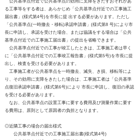
公共基準点付近で公共基準点の効用に支障をきたすおそれがあ
る工事等をする者は、あらかじめ「公共基準点付近での工事施工
届出書」(様式第4号)を市長に提 出する必要があります。ただし
「公共基準点(一時撤去・移転)承認申請書」(様式第8 号)により市
長に申請し、承認を受けた場合、または協議をする場合は「公共
基準点付近での工事施工届出書」の提出を省略できます。
公共基準点付近での工事が竣工したときは、工事施工者は早く
に「公共基準点付近での工事竣工報告書」(様式第5号)を市長に提
出し、検査を受ける必要があります。
工事施工者が公共基準点を一時撤去、滅失、き損、移転等によ
り、その効用に支障をきたした場合は、工事施工者は「公共基準
点復旧承認申請書」(様式第6号)により 市長に申請し、復旧の承認
を受ける必要があります。
なお、公共基準点の設置工事に要する費用及び測量作業に要す
る費用は、原則として原因者の負担となります。
◎近隣工事の場合の届出様式
公共基準点付近での工事施工届出書(様式第4号)