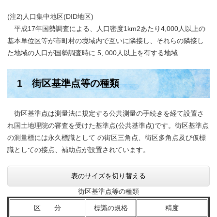
(注2)人口集中地区(DID地区)
平成17年国勢調査による、人口密度1km2あたり4,000人以上の
基本単位区等が市町村の境域内で互いに隣接し、それらの隣接し
た地域の人口が国勢調査時に 5, 000人以上を有する地域
1 街区基準点等の種類
街区基準点は測量法に規定する公共測量の手続きを経て設置さ
れ国土地理院の審査を受けた基準点(公共基準点)です。街区基準点
の測量標には永久標識として の街区三角点、街区多角点及び仮標
識としての接点、補助点が設置されています。
表のサイズを切り替える
街区基準点等の種類
区 分
標識の規格
精度