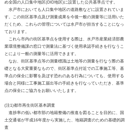
め全国の人口集中地区(DID地区)に設置した公共基準点です。
水戸市においても人口集中地区の道路敷などに設置されていま
す。この街区基準点及び測量成果を今後一般の測量等に活用いた
だくため、これらの管理については水戸市が担当することになっ
ております。
これら市内の街区基準点を使用する際は、水戸市産業経済部農
業環境整備課の窓口で測量法に基づく使用承認手続きを行なうこ
とにより一般の測量等に活用できます。
なお、街区基準点等の測量標識は土地等の測量を行なう際の基
礎となる大変重要なもので、街区基準点付近での工事施工等、基
準点の保全に影響を及ぼす恐れのある行為についても、使用する
場合と同様に工事施工届出等の手続きを行なっていただき、基準
点の保全にご協力をお願いいたします。
(注1)都市再生街区基本調査
進捗率の低い都市部の地籍整備の推進を図ることを目的に、国
土交通省が平成16年度から実施した、地籍調査のための基礎的調
査