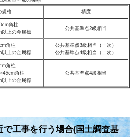
の規格
精度
70cm角柱
公共基準点2級相当
mm以上の金属標
0cm角柱
公共基準点3級相当（一次）
mm以上の金属標
公共基準点4級相当（二次）
0cm角柱
5×45cm角柱
公共基準点4級相当
mm以上の金属標
近で工事を行う場合(国土調査基