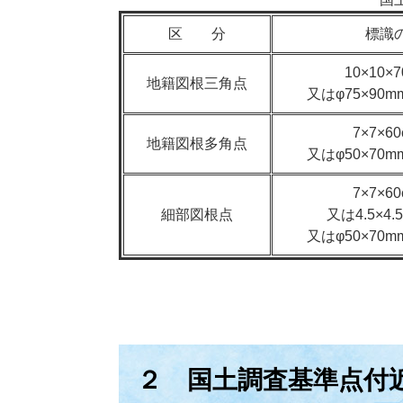
区 分
標識
10×10×
地籍図根三角点
又はφ75×90
7×7×6
地籍図根多角点
又はφ50×70
7×7×6
細部図根点
又は4.5×4.
又はφ50×70
２ 国土調査基準点付