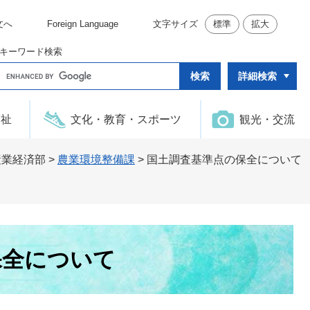
文へ
Foreign Language
文字サイズ
標準
拡大
キーワード検索
G
詳細検索
o
o
g
l
福祉
文化・教育・スポーツ
観光・交流
e
カ
ス
タ
産業経済部
>
農業環境整備課
>
国土調査基準点の保全について
ム
検
索
保全について