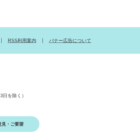
RSS利用案内
バナー広告について
月3日を除く）
意見・ご要望