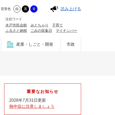
読み上げる
背景色
白
黒
青
注目ワード
水戸市民会館
みとちゃり
子育て
ふるさと納税
ごみの収集日
マイナンバー
産業・しごと・開発
市政
重要なお知らせ
2026年7月31日更新
熱中症に注意しましょう