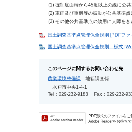
(1) 掘削底面端から45度以上の線に公
(2) 車両及び重機等の振動が公共基準点
(3) その他公共基準点の効用に支障をき
国土調査基準点管理保全規則 [PDFファイル
国土調査基準点管理保全規則 様式 [Wor
このページに関するお問い合わせ先
農業環境整備課
地籍調査係
水戸市中央1-4-1
Tel：029-232-9183
Fax：029-232-93
PDF形式のファイルをご覧
Adobe Reader