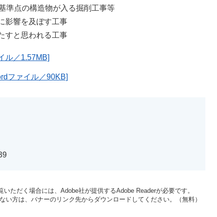
共基準点の構造物が入る掘削工事等
に影響を及ぼす工事
たすと思われる工事
／1.57MB]
dファイル／90KB]
39
いただく場合には、Adobe社が提供するAdobe Readerが必要です。
をお持ちでない方は、バナーのリンク先からダウンロードしてください。（無料）