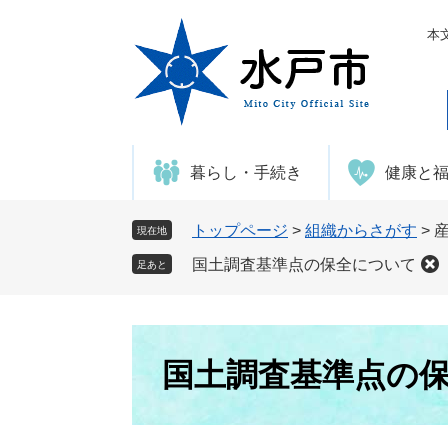
ペ
メ
ー
ニ
本
ジ
ュ
の
ー
先
を
頭
飛
で
ば
暮らし・手続き
健康と
す
し
。
て
本
トップページ
>
組織からさがす
>
現在地
文
国土調査基準点の保全について
足あと
へ
本
文
国土調査基準点の