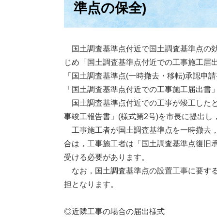
準点の保全)
国土調査基準点付近で国土調査基準点の効
じめ「国土調査基準点付近での工事施工届出
「国土調査基準点(一時撤去・移転)承認申請
「国土調査基準点付近での工事施工届出書
国土調査基準点付近での工事が竣工したと
事竣工報告書」(様式第2号)を市長に提出
工事施工者が国土調査基準点を一時撤去，
合は，工事施工者は「国土調査基準点復旧承
受ける必要があります。
なお，国土調査基準点の設置工事に要する
担となります。
◎近隣工事の場合の届出様式