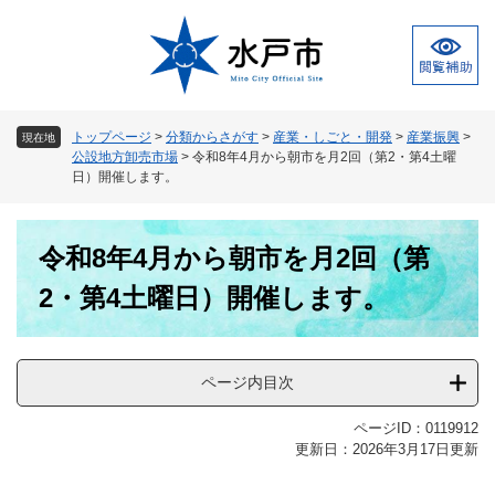
ペ
メ
ー
ニ
ジ
ュ
の
ー
先
を
頭
飛
トップページ
>
分類からさがす
>
産業・しごと・開発
>
産業振興
>
現在地
で
ば
公設地方卸売市場
>
令和8年4月から朝市を月2回（第2・第4土曜
す
し
日）開催します。
。
て
本
本
文
令和8年4月から朝市を月2回（第
文
へ
2・第4土曜日）開催します。
ページ内目次
ページID：0119912
更新日：2026年3月17日更新