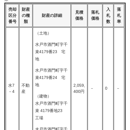
売却
財産
入
落
見積
落札
区分
の種
財産の詳細
札
札
価格
価格
番号
類
数
率
（土地）
水戸市酒門町字千
束4179番23 宅
地
水戸市酒門町字千
束4179番24 宅
地
水7
不動
2,059,
－
0
－
－4
産
400円
（建物）
水戸市酒門町字千
束 4179番地23
工場
水戸市酒門町字千