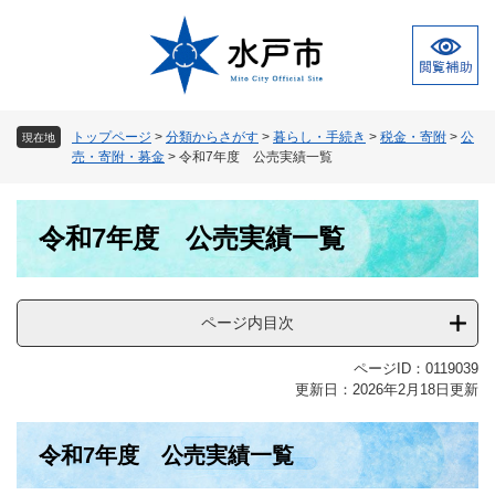
ペ
メ
ー
ニ
ジ
ュ
の
ー
先
を
頭
飛
トップページ
>
分類からさがす
>
暮らし・手続き
>
税金・寄附
>
公
現在地
で
ば
売・寄附・募金
>
令和7年度 公売実績一覧
す
し
。
て
本
本
令和7年度 公売実績一覧
文
文
へ
ページ内目次
ページID：0119039
更新日：2026年2月18日更新
令和7年度 公売実績一覧