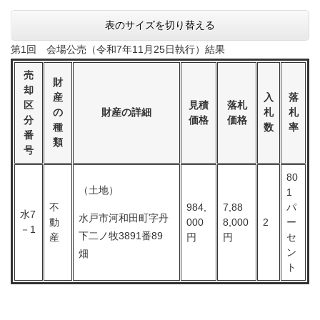
表のサイズを切り替える
第1回 会場公売（令和7年11月25日執行）結果
売
財
却
産
入
落
区
見積
落札
の
財産の詳細
札
札
分
価格
価格
種
数
率
番
類
号
80
（土地）
1
不
984,
7,88
パ
水7
水戸市河和田町字丹
動
000
8,000
2
ー
－1
下二ノ牧3891番89
産
円
円
セ
ン
畑
ト