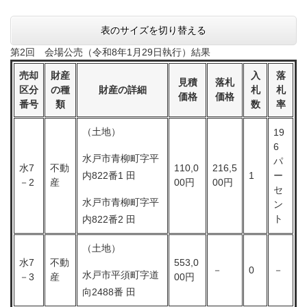
表のサイズを切り替える
第2回 会場公売（令和8年1月29日執行）結果
売却
財産
入
落
見積
落札
区分
の種
財産の詳細
札
札
価格
価格
番号
類
数
率
（土地）
19
6
水戸市青柳町字平
パ
水7
不動
110,0
216,5
内822番1 田
1
ー
－2
産
00円
00円
セ
水戸市青柳町字平
ン
ト
内822番2 田
（土地）
水7
不動
553,0
－
0
－
水戸市平須町字道
－3
産
00円
向2488番 田