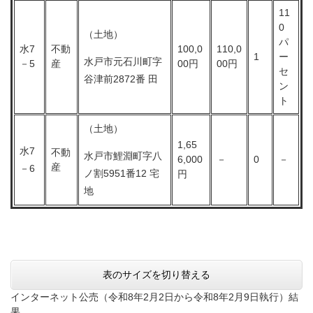
11
0
（土地）
パ
水7
不動
100,0
110,0
1
ー
水戸市元石川町字
－5
産
00円
00円
セ
谷津前2872番 田
ン
ト
（土地）
1,65
水7
不動
水戸市鯉淵町字八
6,000
－
0
－
産
－6
ノ割5951番12 宅
円
地
表のサイズを切り替える
インターネット公売（令和8年2月2日から令和8年2月9日執行）結
果