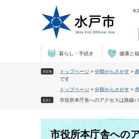
ペ
メ
ー
ニ
本
ジ
ュ
の
ー
先
を
頭
飛
で
ば
暮らし・手続き
健康と
す
し
。
て
本
トップページ
>
分類からさがす
>
現在地
文
です
へ
トップページ
>
分類からさがす
>
市役所本庁舎へのアクセスは路線バ
足あと
本
文
市役所本庁舎への