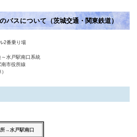
間のバスについて（茨城交通・関東鉄道）
ル2番乗り場
央～水戸駅南口系統
駅南市役所線
車）
所→水戸駅南口