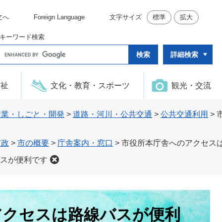
文へ
Foreign Language
文字サイズ
標準
拡大
キーワード検索
G
詳細検索
o
o
g
l
福祉
文化・教育・スポーツ
観光・交流
e
カ
ス
タ
産業・しごと・開発
>
道路・河川・公共交通
>
公共交通利用
>
ム
検
索
市政
>
市の概要
>
庁舎案内・窓口
>
市役所本庁舎へのアクセス
スが便利です
アクセスは路線バスが便利