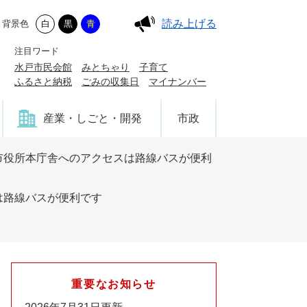
読み上げる
背景色
白
黒
青
注目ワード
水戸市民会館
みとちゃり
子育て
ふるさと納税
ごみの収集日
マイナンバー
産業・しごと・開発
市政
市役所本庁舎へのアクセスは路線バスが便利
は路線バスが便利です
重要なお知らせ