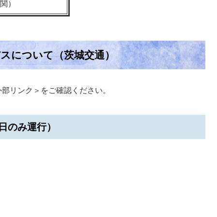
（関）
バスについて（茨城交通）
外部リンク＞
をご確認ください。
日のみ運行）