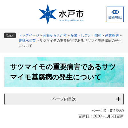
ペ
メ
ー
ニ
ジ
ュ
の
ー
先
を
頭
飛
トップページ
>
分類からさがす
>
産業・しごと・開発
>
産業振興
>
現在地
で
ば
農林水産業
>
サツマイモの重要病害であるサツマイモ基腐病の発生
す
し
について
。
て
本
本
文
サツマイモの重要病害であるサツ
文
へ
マイモ基腐病の発生について
ページ内目次
ページID：0113559
更新日：2026年1月5日更新