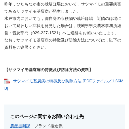
昨年，ひたちなか市の栽培ほ場において，サツマイモの重要病害
であるサツマイモ基腐病が発生しました。
水戸市内においても，御自身の収穫物や栽培ほ場，近隣のほ場に
おいて疑わしい症状を発見した場合は，茨城県県央農林事務所経
営・普及部門（029-227-1521）へご連絡をお願いいたします。
なお，サツマイモ基腐病の特徴及び防除方法については，以下の
資料をご参照ください。
【サツマイモ基腐病の特徴及び防除方法の資料】
サツマイモ基腐病の特徴及び防除方法 [PDFファイル／1.66M
B]
このページに関するお問い合わせ先
農産振興課
ブランド推進係