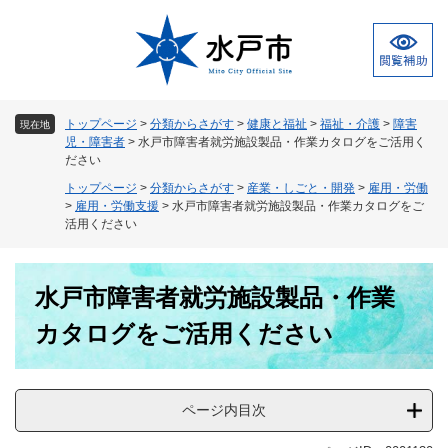
ペ
メ
ー
ニ
ジ
ュ
の
ー
先
を
頭
飛
トップページ
>
分類からさがす
>
健康と福祉
>
福祉・介護
>
障害
現在地
で
ば
児・障害者
>
水戸市障害者就労施設製品・作業カタログをご活用く
す
し
ださい
。
て
トップページ
>
分類からさがす
>
産業・しごと・開発
>
雇用・労働
本
>
雇用・労働支援
>
水戸市障害者就労施設製品・作業カタログをご
文
活用ください
へ
本
水戸市障害者就労施設製品・作業
文
カタログをご活用ください
ページ内目次