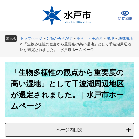
ペ
メ
ー
ニ
ジ
ュ
の
ー
先
を
頭
飛
トップページ
>
分類からさがす
>
暮らし・手続き
>
環境
>
地域環境
現在地
で
ば
>
「生物多様性の観点から重要度の高い湿地」として千波湖周辺地
す
し
区が選定されました。 | 水戸市ホームページ
。
て
本
本
文
「生物多様性の観点から重要度の
文
へ
高い湿地」として千波湖周辺地区
が選定されました。 | 水戸市ホー
ムページ
ページ内目次