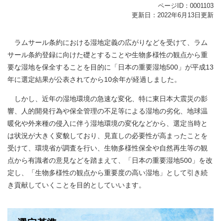
ページID：0001103
更新日：2022年6月13日更新
ラムサール条約における湿地定義の広がりなどを受けて、ラム
サール条約登録に向けた礎とすることや生物多様性の観点から重
要な湿地を保全することを目的に「日本の重要湿地500」が平成13
年に選定結果が公表されてから10余年が経過しました。
しかし、近年の湿地環境の急速な変化、特に東日本大震災の影
響、人的開発行為や保全管理の不足等による湿地の劣化、地球温
暖化や外来種の侵入に伴う湿地環境の変化などから、選定当時と
は状況が大きく変貌しており、見直しの必要性が高まったことを
受けて、環境省が調査を行い、生物多様性保全や自然再生等の観
点から有識者の意見などを踏まえて、「日本の重要湿地500」を改
定し、「生物多様性の観点から重要度の高い湿地」として引き続
き貢献していくことを目的としていいます。