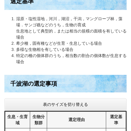
選定基準
湿原・塩性湿地，河川，湖沼，干潟，マングローブ林，藻
場．サンゴ礁などのうち，生物の育成
生息地として典型的，または相当の規模の面積を有している
場合
希少種，固有種などが生育・生息している場合
多様な生物相を有している場合
特定の種の個体群のうち，相当数の割合の個体数が生息する
場合
千波湖の選定事項
表のサイズを切り替える
生息・生育
生物分
選定基
選定理由
域
類群
準