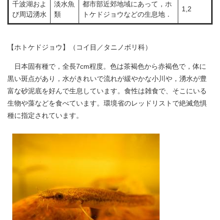
千波湖およ
淡水魚
都市部近郊地域にあって，ホ
1,2
び周辺湧水
類
トケドジョウなどの生息地．
【ホトケドジョウ】（コイ目／タニノボリ科）
日本固有種で，全長7cm程度。色は茶褐色から赤褐色で，体に
黒い斑点があり，水がきれいで流れが緩やかな小川や，湧水が豊
富な砂泥底を好んで生息しています。食性は雑食で、そこにいる
生物や藻などを食べています。環境省のレッドリストで絶滅危惧
種に指定されています。