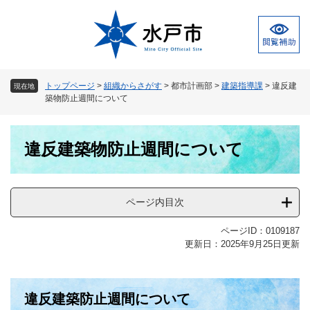
ペ
メ
ー
ニ
ジ
ュ
の
ー
先
を
頭
飛
トップページ
>
組織からさがす
>
都市計画部
>
建築指導課
>
違反建
現在地
で
ば
築物防止週間について
す
し
。
て
本
本
違反建築物防止週間について
文
文
へ
ページ内目次
ページID：0109187
更新日：2025年9月25日更新
違反建築防止週間について