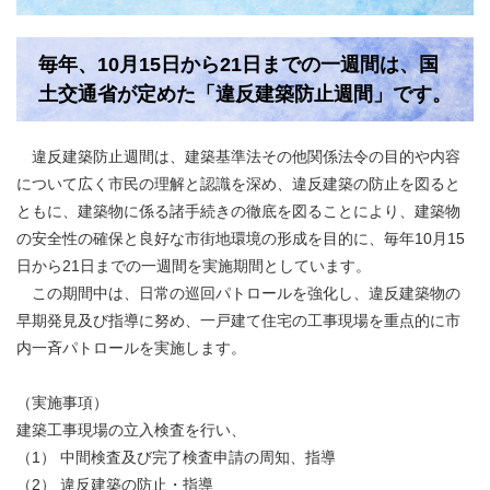
毎年、10月15日から21日までの一週間は、国
土交通省が定めた「違反建築防止週間」です。
違反建築防止週間は、建築基準法その他関係法令の目的や内容
について広く市民の理解と認識を深め、違反建築の防止を図ると
ともに、建築物に係る諸手続きの徹底を図ることにより、建築物
の安全性の確保と良好な市街地環境の形成を目的に、毎年10月15
日から21日までの一週間を実施期間としています。
この期間中は、日常の巡回パトロールを強化し、違反建築物の
早期発見及び指導に努め、一戸建て住宅の工事現場を重点的に市
内一斉パトロールを実施します。
（実施事項）
建築工事現場の立入検査を行い、
（1） 中間検査及び完了検査申請の周知、指導
（2） 違反建築の防止・指導