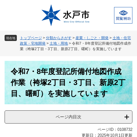
ペ
メ
ー
ニ
ジ
ュ
の
ー
先
を
頭
飛
トップページ
>
分類からさがす
>
産業・しごと・開発
>
土地・住宅
現在地
で
ば
政策・宅地開発
>
土地・用地
>
令和7・8年度登記所備付地図作成作
す
し
業（袴塚2丁目・3丁目、新原2丁目、曙町）を実施しています
。
て
本
本
文
令和7・8年度登記所備付地図作成
文
へ
作業（袴塚2丁目・3丁目、新原2丁
目、曙町）を実施しています
ページ内目次
ページID：0108732
更新日：2025年10月1日更新