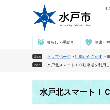
ペ
メ
ー
ニ
本
ジ
ュ
の
ー
先
を
頭
飛
で
ば
暮らし・手続き
健康と
す
し
。
て
本
トップページ
>
組織からさがす
>
現在地
文
水戸北スマートＩＣ駐車場を利用し
足あと
へ
本
文
水戸北スマートＩ