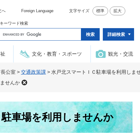
文へ
Foreign Language
文字サイズ
標準
拡大
キーワード検索
G
詳細検索
o
o
g
l
福祉
文化・教育・スポーツ
観光・交流
e
カ
ス
タ
市長公室
>
交通政策課
>
水戸北スマートＩＣ駐車場を利用しま
ム
検
ませんか
索
Ｃ駐車場を利用しませんか