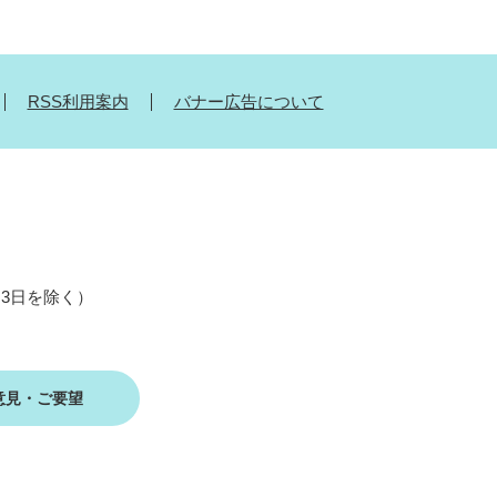
RSS利用案内
バナー広告について
月3日を除く）
意見・ご要望