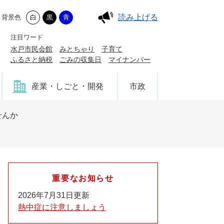
読み上げる
背景色
白
黒
青
注目ワード
水戸市民会館
みとちゃり
子育て
ふるさと納税
ごみの収集日
マイナンバー
産業・しごと・開発
市政
せんか
重要なお知らせ
2026年7月31日更新
熱中症に注意しましょう