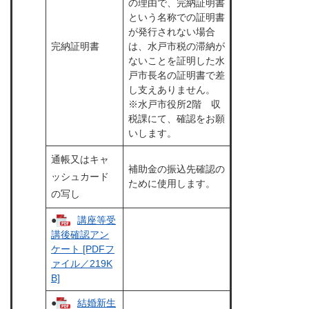
の理由で、完納証明書
という名称での証明書
が発行されない場合
完納証明書
は、水戸市税の滞納が
ないことを証明した水
戸市長名の証明書で差
し支えありません。
※水戸市役所2階 収
税課にて、確認をお願
いします。
通帳又はキャ
補助金の振込先確認の
ッシュカード
ために使用します。
の写し
●
講座等受
講後確認アン
ケート [PDFフ
ァイル／219K
B]
●
結婚新生