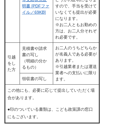
すので、手当を受けて
明書 [PDFファ
いなくても提出が必要
イル／69KB]
になります。
※お二人ともお勤めの
方は、お二人分それぞ
れ必要です。
お二人のうちどちらか
見積書や請求
が名義人である必要が
書の写し
引越
あります。
（明細の分か
をし
※引越業者または運送
るもの）
た方
業者への支払いに限り
領収書の写し
ます。
この他にも、必要に応じて提出していただく場
合があります。
●印のついている書類は、こども政策課の窓口
にもございます。