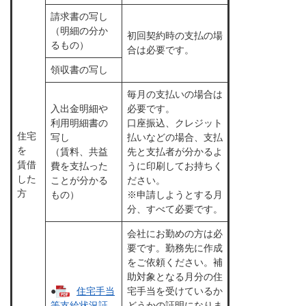
請求書の写し
（明細の分か
初回契約時の支払の場
るもの）
合は必要です。
領収書の写し
毎月の支払いの場合は
入出金明細や
必要です。
利用明細書の
口座振込、クレジット
住宅
写し
払いなどの場合、支払
を
（賃料、共益
先と支払者が分かるよ
賃借
費を支払った
うに印刷してお持ちく
した
ことが分かる
ださい。
方
もの）
※申請しようとする月
分、すべて必要です。
会社にお勤めの方は必
要です。勤務先に作成
をご依頼ください。補
助対象となる月分の住
●
住宅手当
宅手当を受けているか
どうかの証明になりま
等支給状況証