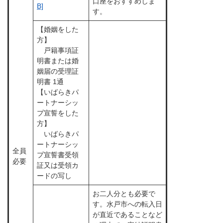
口座をおすすめしま
B]
す。
【婚姻をした
方】
戸籍事項証
明書または婚
姻届の受理証
明書 1通
【いばらきパ
ートナーシッ
プ宣誓をした
方】
いばらきパ
ートナーシッ
全員
プ宣誓書受領
必要
証又は受領カ
ードの写し
お二人分とも必要で
す。水戸市への転入日
が直近であることなど