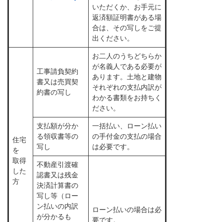
いただくか、お手元に
返済額証明書がある場
合は、その写しをご提
出ください。
お二人のうちどちらか
が名義人である必要が
工事請負契約
あります。土地と建物
書又は売買契
それぞれの支払内訳が
約書の写し
わかる書類をお持ちく
ださい。
支払額が分か
一括払い、ローン払い
る領収書等の
の手付金の支払の場合
住宅
写し
は必要です。
を
取得
不動産引渡確
した
認書又は残金
方
決済計算書の
写し等（ロー
ン払いの内訳
ローン払いの場合は必
が分かるも
要です。