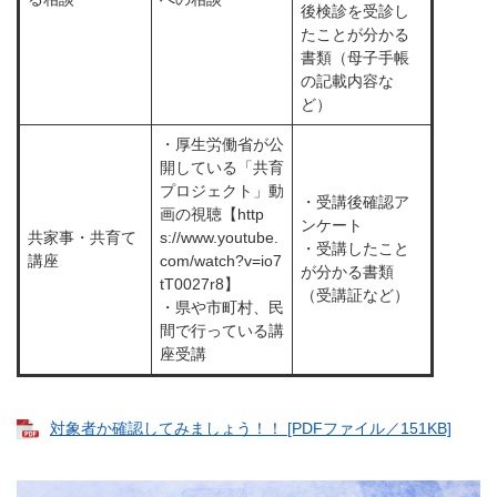
後検診を受診し
たことが分かる
書類（母子手帳
の記載内容な
ど）
・厚生労働省が公
開している「共育
プロジェクト」動
・受講後確認ア
画の視聴【http
ンケート
共家事・共育て
s://www.youtube.
・受講したこと
講座
com/watch?v=io7
が分かる書類
tT0027r8】
（受講証など）
・県や市町村、民
間で行っている講
座受講
対象者か確認してみましょう！！ [PDFファイル／151KB]