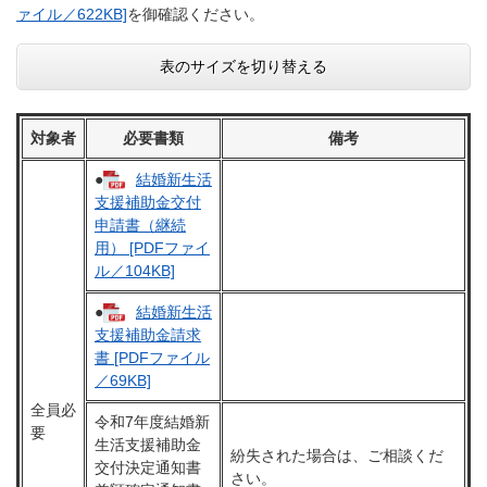
ァイル／622KB]
を御確認ください。
表のサイズを切り替える
対象者
必要書類
備考
●
結婚新生活
支援補助金交付
申請書（継続
用） [PDFファイ
ル／104KB]
●
結婚新生活
支援補助金請求
書 [PDFファイル
／69KB]
全員必
令和7年度結婚新
要
生活支援補助金
紛失された場合は、ご相談くだ
交付決定通知書
さい。