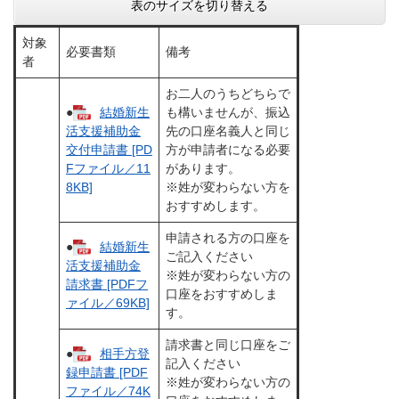
表のサイズを切り替える
対象
必要書類
備考
者
お二人のうちどちらで
●
結婚新生
も構いませんが、振込
先の口座名義人と同じ
活支援補助金
方が申請者になる必要
交付申請書 [PD
があります。
Fファイル／11
※姓が変わらない方を
8KB]
おすすめします。
申請される方の口座を
●
結婚新生
ご記入ください
活支援補助金
※姓が変わらない方の
請求書 [PDFフ
口座をおすすめしま
ァイル／69KB]
す。
請求書と同じ口座をご
●
相手方登
記入ください
録申請書 [PDF
※姓が変わらない方の
ファイル／74K