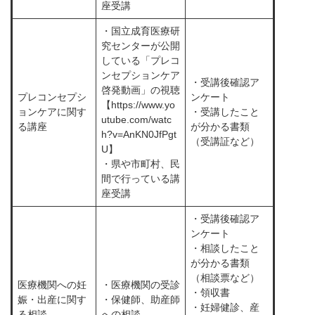
座受講
・国立成育医療研
究センターが公開
している「プレコ
ンセプションケア
・受講後確認ア
啓発動画」の視聴
プレコンセプシ
ンケート
【https://www.yo
ョンケアに関す
・受講したこと
utube.com/watc
る講座
が分かる書類
h?v=AnKN0JfPgt
（受講証など）
U】
・県や市町村、民
間で行っている講
座受講
・受講後確認ア
ンケート
・相談したこと
が分かる書類
（相談票など）
医療機関への妊
・医療機関の受診
・領収書
娠・出産に関す
・保健師、助産師
・妊婦健診、産
る相談
への相談