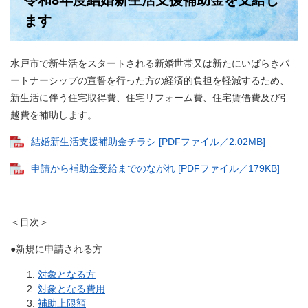
令和8年度結婚新生活支援補助金を支給し
ます
水戸市で新生活をスタートされる新婚世帯又は新たにいばらきパ
ートナーシップの宣誓を行った方の経済的負担を軽減するため、
新生活に伴う住宅取得費、住宅リフォーム費、住宅賃借費及び引
越費を補助します。
結婚新生活支援補助金チラシ [PDFファイル／2.02MB]
申請から補助金受給までのながれ [PDFファイル／179KB]
＜目次＞
●新規に申請される方
対象となる方
対象となる費用
補助上限額