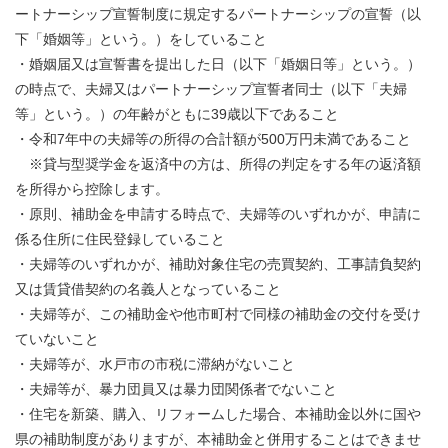
ートナーシップ宣誓制度に規定するパートナーシップの宣誓（以
下「婚姻等」という。）をしていること
・婚姻届又は宣誓書を提出した日（以下「婚姻日等」という。）
の時点で、夫婦又はパートナーシップ宣誓者同士（以下「夫婦
等」という。）の年齢がともに39歳以下であること
​・令和7年中の夫婦等の所得の合計額が500万円未満であること
※貸与型奨学金を返済中の方は、所得の判定をする年の返済額
を所得から控除します。
・原則、補助金を申請する時点で、夫婦等のいずれかが、申請に
係る住所に住民登録していること
・夫婦等のいずれかが、補助対象住宅の売買契約、工事請負契約
又は賃貸借契約の名義人となっていること
・夫婦等が、この補助金や他市町村で同様の補助金の交付を受け
ていないこと
・夫婦等が、水戸市の市税に滞納がないこと
・夫婦等が、暴力団員又は暴力団関係者でないこと
・住宅を新築、購入、リフォームした場合、本補助金以外に国や
県の補助制度がありますが、本補助金と併用することはできませ