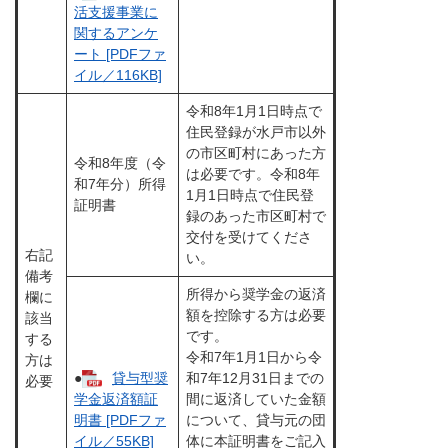
活支援事業に
関するアンケ
ート [PDFファ
イル／116KB]
令和8年1月1日時点で
住民登録が水戸市以外
の市区町村にあった方
令和8年度（令
は必要です。令和8年
和7年分）所得
1月1日時点で住民登
証明書
録のあった市区町村で
交付を受けてくださ
右記
い。
備考
所得から奨学金の返済
欄に
額を控除する方は必要
該当
です。
する
令和7年1月1日から令
方は
●
貸与型奨
和7年12月31日までの
必要
間に返済していた金額
学金返済額証
について、貸与元の団
明書 [PDFファ
体に本証明書をご記入
イル／55KB]