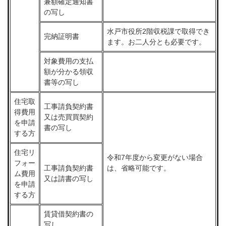
兼額確定通知書
の写し
水戸市役所2階収税課で取得でき
完納証明書
ます。お二人分とも必要です。
対象費用の支払
額が分かる領収
書等の写し
住宅取
工事請負契約書
得費用
又は売買買契約
を申請
書の写し
する方
住宅リ
令和7年度から変更がない場合
フォー
工事請負契約書
は、省略可能です。
ム費用
又は請書の写し
を申請
する方
賃貸借契約書の
写し