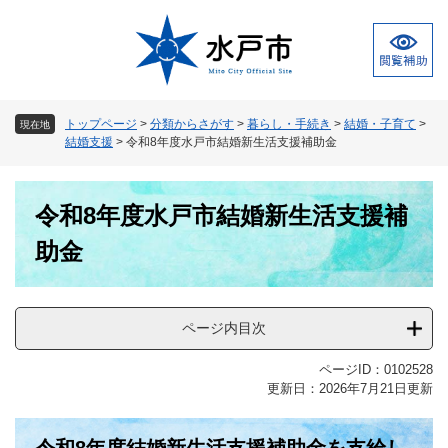
ペ
メ
ー
ニ
ジ
ュ
の
ー
先
を
頭
飛
トップページ
>
分類からさがす
>
暮らし・手続き
>
結婚・子育て
>
現在地
で
ば
結婚支援
>
令和8年度水戸市結婚新生活支援補助金
す
し
。
て
本
本
令和8年度水戸市結婚新生活支援補
文
文
へ
助金
ページ内目次
ページID：0102528
更新日：2026年7月21日更新