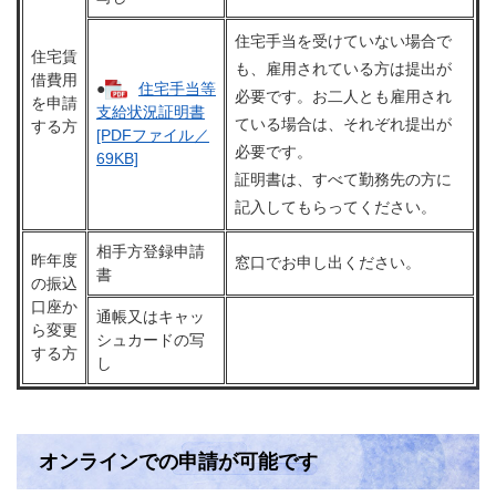
住宅手当を受けていない場合で
住宅賃
も、雇用されている方は提出が
借費用
●
住宅手当等
必要です。お二人とも雇用され
を申請
支給状況証明書
ている場合は、それぞれ提出が
する方
[PDFファイル／
必要です。
69KB]
証明書は、すべて勤務先の方に
記入してもらってください。
相手方登録申請
昨年度
窓口でお申し出ください。
書
の振込
口座か
通帳又はキャッ
ら変更
シュカードの写
する方
し
オンラインでの申請が可能です