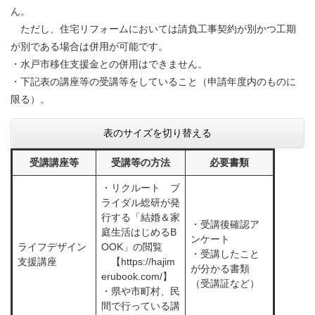
ん。
​ ただし、住宅リフォームにおいては請負工事契約が別かつ工期
が別である場合は併用が可能です。
・水戸市移住支援金との併用はできません。
・下記表の講座等の受講等をしていること（申請年度内のものに
限る）。
表のサイズを切り替える
受講講座等
受講等の方法
必要書類
・リクルート ブ
ライダル総研が発
行する「結婚＆家
・受講後確認ア
庭生活はじめるB
ンケート
ライフデザイン
OOK」の閲覧
・受講したこと
支援講座
【https://hajim
が分かる書類
erubook.com/】
（受講証など）
・県や市町村、民
間で行っている講