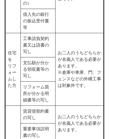
の）
借入先の銀行
の振込受付書
等
工事請負契約
書又は請書の
写し
住宅
お二人のうちどちらか
を
が名義人である必要が
支払額が分か
リフ
あります。
る領収書等の
ォー
※倉庫や車庫、門、フ
写し
ムし
ェンスなどの外構工事
た方
は対象外です。
リフォーム箇
所が分かる明
細書等の写し
賃貸借契約書
お二人のうちどちらか
の写し
が名義人である必要が
重要事項説明
あります。
書の写し