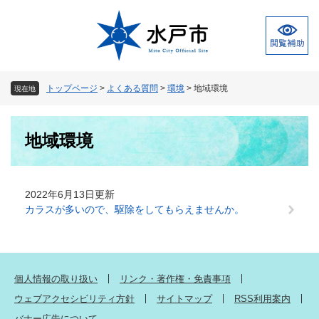
ペ
メ
ー
ニ
ジ
ュ
の
ー
先
を
頭
飛
トップページ
>
よくある質問
>
環境
>
地域環境
現在地
で
ば
す
し
本
。
て
地域環境
文
本
文
へ
2022年6月13日更新
カラスが多いので、駆除をしてもらえませんか。
個人情報の取り扱い
リンク・著作権・免責事項
ウェブアクセシビリティ方針
サイトマップ
RSS利用案内
バナー広告について