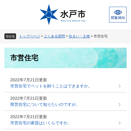
ペ
メ
ー
ニ
ジ
ュ
の
ー
先
を
頭
飛
トップページ
>
よくある質問
>
住まい・土地
>
市営住宅
現在地
で
ば
す
し
本
。
て
市営住宅
文
本
文
へ
2022年7月21日更新
市営住宅でペットを飼うことはできますか。
2022年7月21日更新
県営住宅について知りたいのですが。
2022年7月21日更新
市営住宅の家賃はいくらですか。