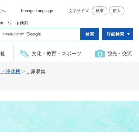
文へ
Foreign Language
文字サイズ
標準
拡大
キーワード検索
G
詳細検索
o
o
g
l
福祉
文化・教育・スポーツ
観光・交流
e
カ
ス
タ
尿・浄化槽
>
し尿収集
ム
検
索