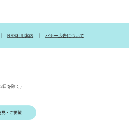
RSS利用案内
バナー広告について
月3日を除く）
意見・ご要望