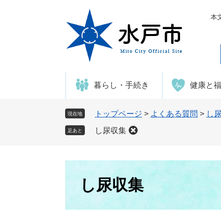
ペ
メ
ー
ニ
本
ジ
ュ
の
ー
先
を
頭
飛
で
ば
暮らし・手続き
健康と
す
し
。
て
本
トップページ
>
よくある質問
>
し
現在地
文
し尿収集
足あと
へ
本
文
し尿収集