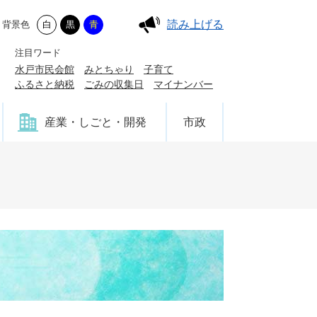
読み上げる
背景色
白
黒
青
注目ワード
水戸市民会館
みとちゃり
子育て
ふるさと納税
ごみの収集日
マイナンバー
産業・しごと・開発
市政