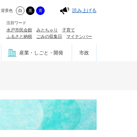
読み上げる
背景色
白
黒
青
注目ワード
水戸市民会館
みとちゃり
子育て
ふるさと納税
ごみの収集日
マイナンバー
産業・しごと・開発
市政