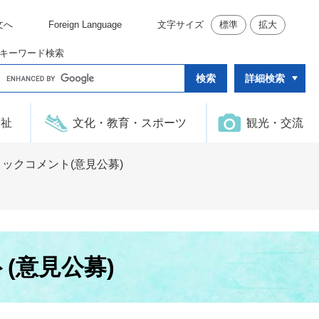
文へ
Foreign Language
文字サイズ
標準
拡大
キーワード検索
G
詳細検索
o
o
g
l
福祉
文化・教育・スポーツ
観光・交流
e
カ
ス
タ
ックコメント(意見公募)
ム
検
索
(意見公募)