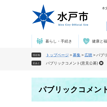
ペ
メ
ー
ニ
本
ジ
ュ
の
ー
先
を
頭
飛
で
ば
暮らし・手続き
健康と
す
し
。
て
本
トップページ
>
募集
>
広聴
>
パブリ
現在地
文
パブリックコメント(意見公募)
足あと
へ
本
文
パブリックコメント