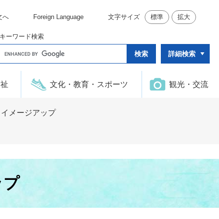
文へ
Foreign Language
文字サイズ
標準
拡大
キーワード検索
G
詳細検索
o
o
g
l
福祉
文化・教育・スポーツ
観光・交流
e
カ
ス
タ
・イメージアップ
ム
検
索
ップ