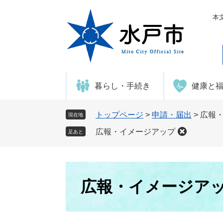
ペ
メ
ー
ニ
本
ジ
ュ
の
ー
先
を
頭
飛
で
ば
暮らし・手続き
健康と
す
し
。
て
本
トップページ
>
申請・届出
>
広報
現在地
文
広報・イメージアップ
足あと
へ
本
文
広報・イメージア