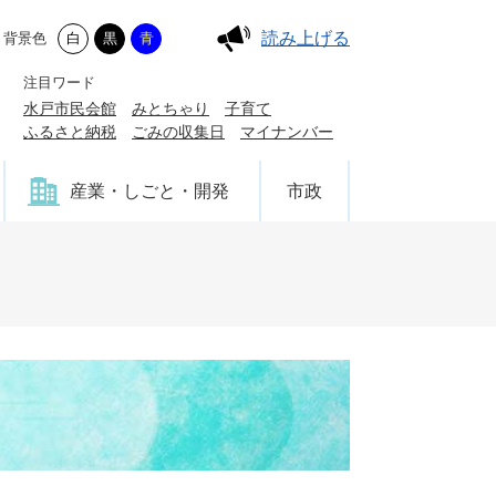
読み上げる
背景色
白
黒
青
注目ワード
水戸市民会館
みとちゃり
子育て
ふるさと納税
ごみの収集日
マイナンバー
産業・しごと・開発
市政