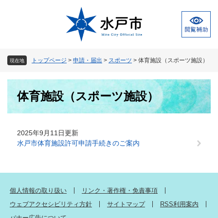
ペ
メ
ー
ニ
ジ
ュ
の
ー
先
を
頭
飛
トップページ
>
申請・届出
>
スポーツ
>
体育施設（スポーツ施設）
現在地
で
ば
す
し
本
。
て
体育施設（スポーツ施設）
文
本
文
へ
2025年9月11日更新
水戸市体育施設許可申請手続きのご案内
個人情報の取り扱い
リンク・著作権・免責事項
ウェブアクセシビリティ方針
サイトマップ
RSS利用案内
バナー広告について