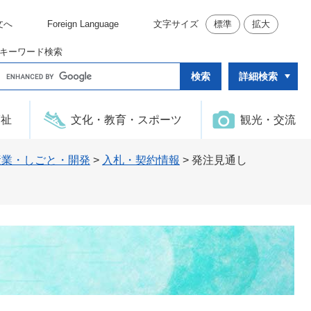
文へ
Foreign Language
文字サイズ
標準
拡大
キーワード検索
G
詳細検索
o
o
g
l
福祉
文化・教育・スポーツ
観光・交流
e
カ
ス
タ
産業・しごと・開発
>
入札・契約情報
>
発注見通し
ム
検
索