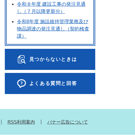
令和８年度 建設工事の発注見通
し（７月以降更新分）
令和8年度 施設維持管理業務及び
物品調達の発注見通し（契約検査
課）
見つからないときは
よくある質問と回答
RSS利用案内
バナー広告について