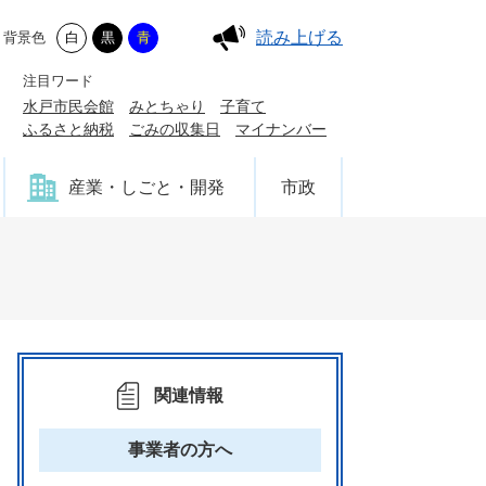
読み上げる
背景色
白
黒
青
注目ワード
水戸市民会館
みとちゃり
子育て
ふるさと納税
ごみの収集日
マイナンバー
産業・しごと・開発
市政
関連情報
事業者の方へ