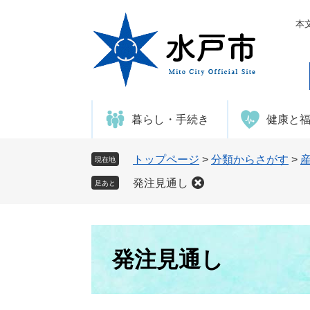
ペ
メ
ー
ニ
本
ジ
ュ
の
ー
先
を
頭
飛
で
ば
暮らし・手続き
健康と
す
し
。
て
本
トップページ
>
分類からさがす
>
現在地
文
発注見通し
足あと
へ
本
文
発注見通し