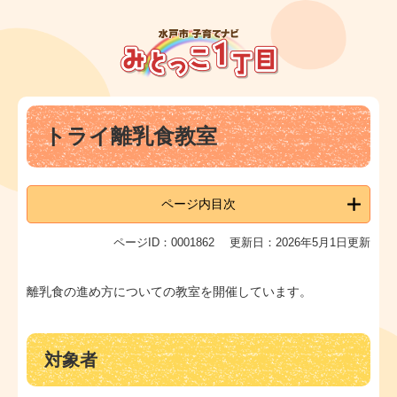
ペ
メ
ー
ニ
ジ
ュ
の
ー
先
を
頭
飛
本
で
ば
トライ離乳食教室
文
す
し
。
て
本
文
ページ内目次
へ
ページID：0001862
更新日：2026年5月1日更新
離乳食の進め方についての教室を開催しています。
対象者