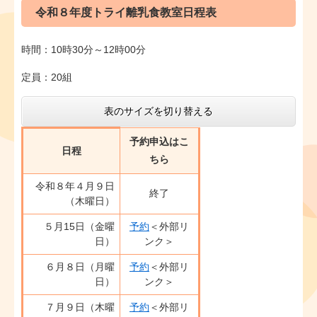
令和８年度トライ離乳食教室日程表
時間：10時30分～12時00分
定員：20組
表のサイズを切り替える
予約申込はこ
日程
ちら
令和８年４月９日
終了
（木曜日）
５月15日（金曜
予約
＜外部リ
日）
ンク＞
６月８日（月曜
予約
＜外部リ
日）
ンク＞
７月９日（木曜
予約
＜外部リ