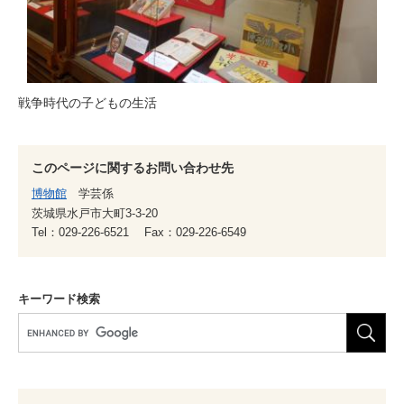
​戦争時代の子どもの生活
このページに関するお問い合わせ先
博物館
学芸係
茨城県水戸市大町3-3-20
Tel：029-226-6521
Fax：029-226-6549
キーワード検索
G
o
o
g
l