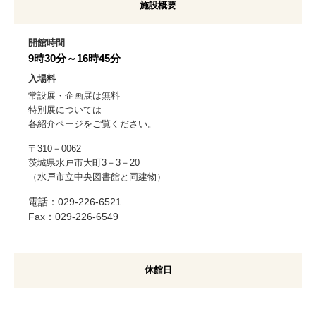
施設概要
e
カ
ス
開館時間
タ
9時30分～16時45分
ム
入場料
検
常設展・企画展は無料
索
特別展については
各紹介ページをご覧ください。
〒310－0062
茨城県水戸市大町3－3－20
（水戸市立中央図書館と同建物）
電話：029-226-6521
Fax：029-226-6549
休館日