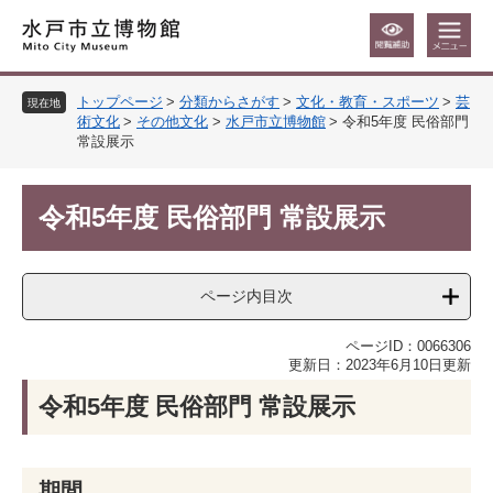
ペ
メ
ー
ニ
ジ
ュ
の
ー
トップページ
>
分類からさがす
>
文化・教育・スポーツ
>
芸
先
を
現在地
術文化
>
その他文化
>
水戸市立博物館
>
令和5年度 民俗部門
頭
飛
常設展示
で
ば
す
し
本
。
て
令和5年度 民俗部門 常設展示
文
本
文
へ
ページ内目次
ページID：0066306
更新日：2023年6月10日更新
​令和5年度 民俗部門 常設展示
期間