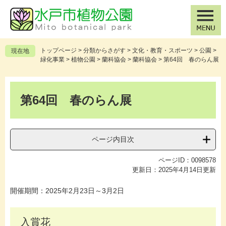
ペ
メ
ー
ニ
ジ
ュ
の
ー
先
を
トップページ
>
分類からさがす
>
文化・教育・スポーツ
>
公園
>
現在地
頭
飛
緑化事業
>
植物公園
>
蘭科協会
>
蘭科協会
>
第64回 春のらん展
で
ば
す
し
本
。
て
文
第64回 春のらん展
本
文
へ
ページ内目次
ページID：0098578
更新日：2025年4月14日更新
開催期間：2025年2月23日～3月2日
入賞花