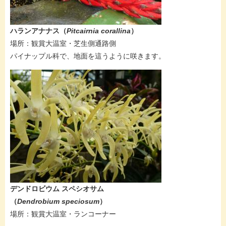
​​​​ハランアナナス（
Pitcairnia corallina
）
​場所：観賞大温室・芝生側通路側
パイナップル科で、地面を這うように咲きます。
​​​​デンドロビウム スペシオサム​
（
Dendrobium speciosum
）
​場所：観賞大温室・ランコーナー