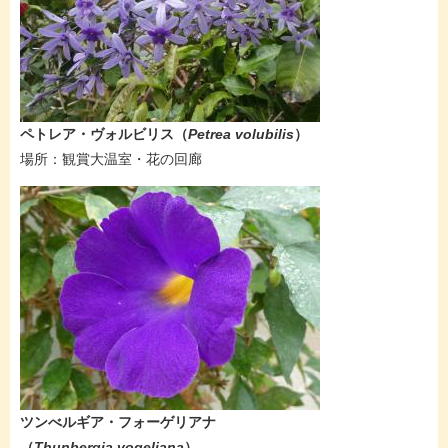
​​​​ペトレア・ヴォルビリス​（
Petrea volubilis​
）
​場所：観賞大温室・花の回廊
​​​​ツンべルギア・フォーゲリアナ​
（
Thunbergia vogeliana​
）