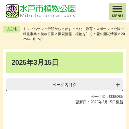
ペ
メ
ー
ニ
ジ
ュ
の
ー
先
を
トップページ
>
分類からさがす
>
文化・教育・スポーツ
>
公園
>
現在地
頭
飛
緑化事業
>
植物公園
>
開花情報・植物を知る
>
花の開花情報
>
20
で
ば
25年3月15日
す
し
。
て
本
本
文
2025年3月15日
文
へ
ページ内目次
ページID：0096295
更新日：2025年3月15日更新