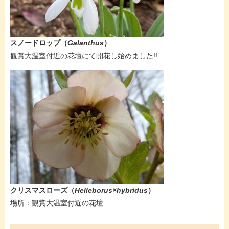
スノードロップ（
Galanthus
）
​​観賞大温室付近の花壇にて開花し始めました!!
クリスマスローズ（
Helleborus×hybridus
）
​​場所：観賞大温室付近の花壇