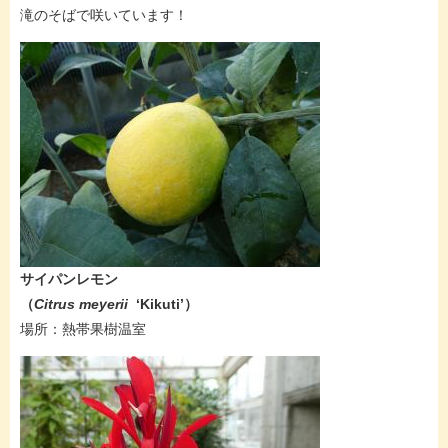
滝のそばで咲いています！
サイパンレモン
（
Citrus meyerii
‘Kikuti’​）
場所：熱帯果樹温室