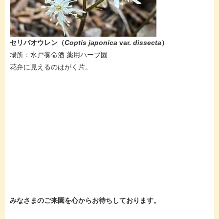
セリバオウレン（
Coptis japonica
var.
dissecta​
）
場所：水戸養命酒 薬用ハーブ園
花弁に見えるのはがく片。
みなさまのご来園を心からお待ちしております。