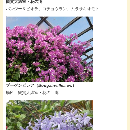
​観賞大温室・花の滝
パンジー＆ビオラ、コチョウラン、ムラサキオモト​​
ブーゲンビレア（
Bougainvillea
cv.​
）
場所：​観賞大温室・花の回廊