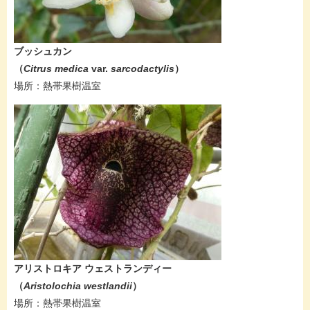
ブッシュカン​
（
Citrus medica
var.
sarcodactylis​​​​
）
場所：熱帯果樹温室
アリストロキア ウェストランディー
（
Aristolochia westlandii
）
場所：熱帯果樹温室