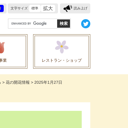
拡大
青
文字サイズ
標準
読み上げ
G
o
o
g
l
e
事業
レストラン・ショップ
カ
ス
業に関する協定
タ
る
>
花の開花情報
>
2025年1月27日
ム
検
索