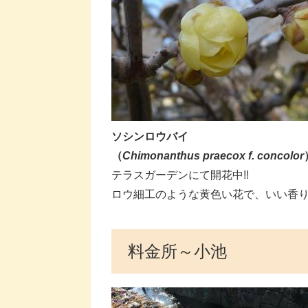
ソシンロウバイ
（
Chimonanthus praecox f. concolor​
テラスガーデンにて開花中!!​​​
​ロウ細工のような黄色い花で、いい香
料金所～小池