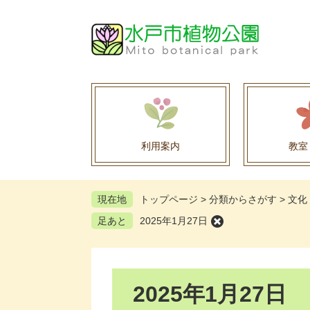
ペ
メ
ー
ニ
ジ
ュ
の
ー
先
を
頭
飛
で
ば
す
し
。
て
利用案内
教室
本
文
へ
現在地
トップページ
>
分類からさがす
>
文化
足あと
2025年1月27日
本
2025年1月27日
文