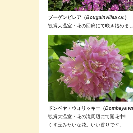
ブーゲンビレア（
Bougainvillea
cv.​
）
​観賞大温室・花の回廊にて咲き始めました!!
​​​​ドンベヤ・ウォリッキー​（
Dombeya wall
​観賞大温室・花の滝周辺にて開花中!!
​くす玉みたいな花。いい香りです。