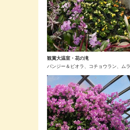
​観賞大温室・花の滝
パンジー＆ビオラ、コチョウラン、ムラサ