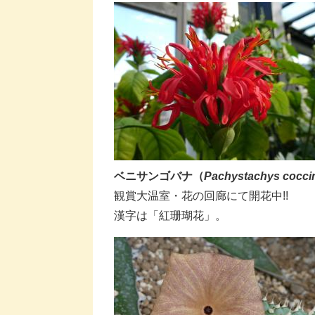
ベニサンゴバナ​（
Pachystachys coccine
​観賞大温室・花の回廊にて開花中!!
​漢字は「紅珊瑚花」。