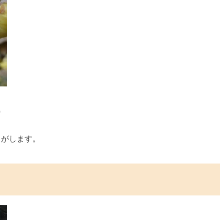
）
りがします。