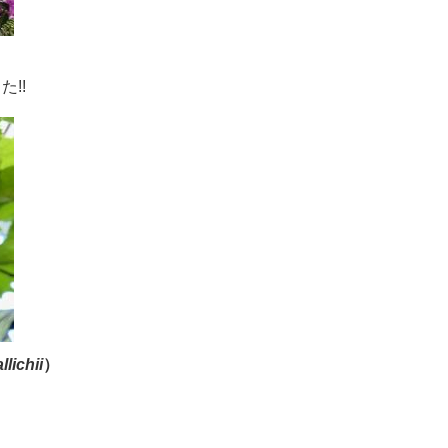
​​​
ichii​
）