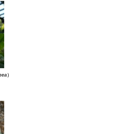
a​​
）