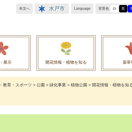
水戸市
本文へ
Language
背景色
白
黒
・展示
開花情報・植物を知る
薬草
植物目録（救民妙薬の薬草）
植物目録（その他の薬草）
養命酒製造株式会社との薬草を活用した官民協働事
薬草を活用した官民協働事業について
水戸養命酒薬用ハーブ園より
・教育・スポーツ
>
公園
>
緑化事業
>
植物公園
>
開花情報・植物を知