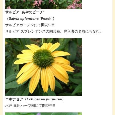
サルビア ‘あやのピーチ’​
（
Salvia splendens
‘Peach’）
​サルビアガーデンにて開花中!!
​サルビア スプレンデンスの園芸種。導入者の名前にちなむ。
エキナセア（
Echinacea purpurea
）
​水戸 薬用ハーブ園にて開花中!!