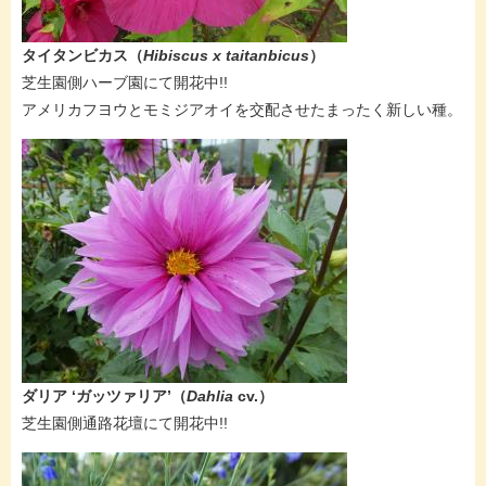
タイタンビカス​（
Hibiscus x taitanbicus
）
芝生園側ハーブ園にて開花中!!
​アメリカフヨウとモミジアオイを交配させたまったく新しい種。
​ダリア ‘ガッツァリア’​（
Dahlia
cv.​）
芝生園側通路花壇にて開花中!!