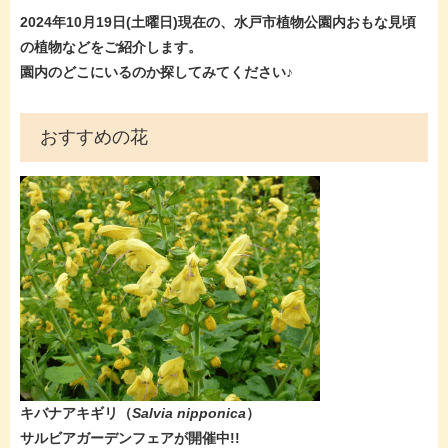
2024年10月19日(土曜
日)現在
の、水戸市植物公園内おもな見頃
の植物などをご紹介します。
園内のどこにいるのか探してみてください♪
おすすめの花
キバナアキギリ（
Salvia nipponica
）​
サルビアガーデンフェアが開催中!!