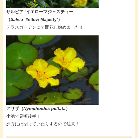
サルビア ‘
イエローマジェスティー’
（
Salvia
‘Yellow Majesty’​）
​​テラスガーデンにて開花し始めました!!
アサザ​（
Nymphoides peltata
）
​小池で見頃後半!!
夕方には閉じていたりするので注意！