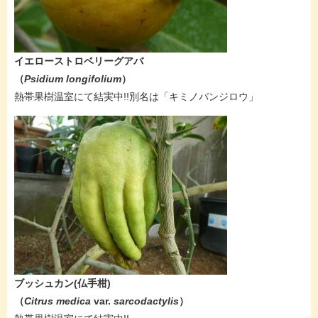
イエローストロベリーグアバ
（
Psidium longifolium
）
熱帯果樹温室にて結実中!!別名は「キミノバンジロウ」
ブッシュカン(仏手柑)
（
Citrus medica
var.
sarcodactylis
）