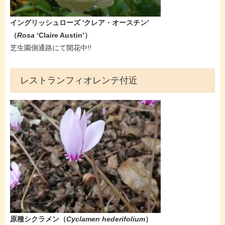
イングリッシュローズ 'クレア・オースチン'
（
Rosa
‘Claire Austin’）
芝生園側通路にて開花中!!
レストランフィオレンテ付近
原種シクラメン​（
Cyclamen hederifolium
）