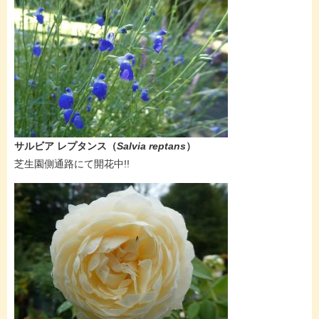
サルビア レプタンス​（
Salvia reptans
）
芝生園側通路にて開花中!!