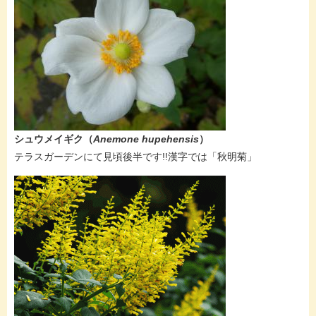
シュウメイギク​（
Anemone hupehensis
）
​​テラスガーデンにて見頃後半です!!漢字では「秋明菊」