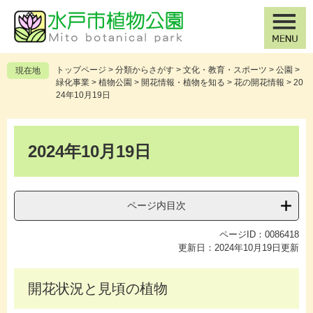
ペ
メ
ー
ニ
ジ
ュ
の
ー
先
を
トップページ
>
分類からさがす
>
文化・教育・スポーツ
>
公園
>
現在地
頭
飛
緑化事業
>
植物公園
>
開花情報・植物を知る
>
花の開花情報
>
20
で
ば
24年10月19日
す
し
。
て
本
本
文
2024年10月19日
文
へ
ページ内目次
ページID：0086418
更新日：2024年10月19日更新
開花状況と見頃の植物