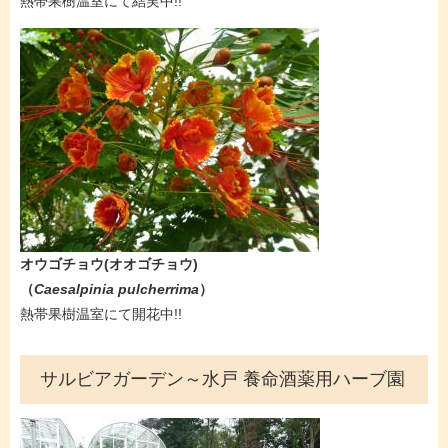
熱帯果樹温室にて結実中!!
オウゴチョウ(オオゴチョウ)
（
Caesalpinia pulcherrima
）
熱帯果樹温室にて開花中!!​
サルビアガーデン～水戸 養命酒薬用ハーブ園