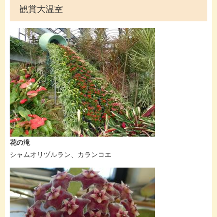
観賞大温室
​花の滝
シャムオリヅルラン、カランコエ​