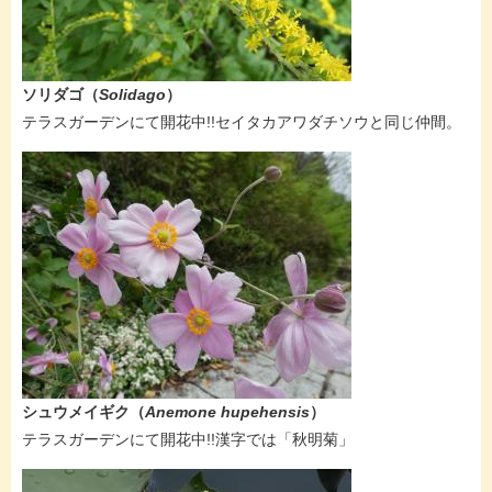
ソリダゴ
​（
Solidago
）
​​テラスガーデンにて開花中!!セイタカアワダチソウと同じ仲間。
シュウメイギク​（
Anemone hupehensis
）
​​テラスガーデンにて開花中!!漢字では「秋明菊」