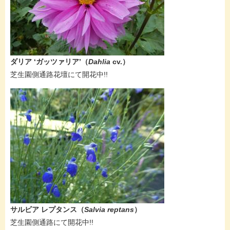
​ダリア ‘ガッツァリア’​（
Dahlia
cv.​）
芝生園側通路花壇にて開花中!!
サルビア レプタンス​（
Salvia reptans
）
芝生園側通路にて開花中!!