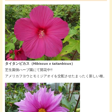
タイタンビカス​（
Hibiscus x taitanbicus
）
芝生園側ハーブ園にて開花中!!
​アメリカフヨウとモミジアオイを交配させたまったく新しい種。