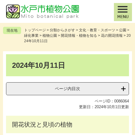
ペ
メ
ー
ニ
ジ
ュ
の
ー
先
を
トップページ
>
分類からさがす
>
文化・教育・スポーツ
>
公園
>
現在地
頭
飛
緑化事業
>
植物公園
>
開花情報・植物を知る
>
花の開花情報
>
20
で
ば
24年10月11日
す
し
。
て
本
本
文
2024年10月11日
文
へ
ページ内目次
ページID：0086064
更新日：2024年10月1日更新
開花状況と見頃の植物