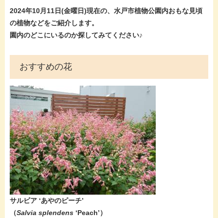
2024年10月11日(金曜
日)現在
の、水戸市植物公園内おもな見頃
の植物などをご紹介します。
園内のどこにいるのか探してみてください♪
おすすめの花
サルビア ‘あやのピーチ’​
（
Salvia splendens
‘Peach’）​