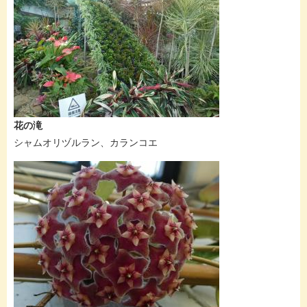
​花の滝
シャムオリヅルラン、カランコエ​