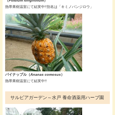
（
Psidium longifolium
）
熱帯果樹温室にて結実中!!別名は「キミノバンジロウ」
パイナップル（
Ananas comosus
）
熱帯果樹温室にて結実中!!
サルビアガーデン～水戸 養命酒薬用ハーブ園