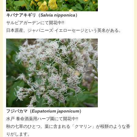
キバナアキギリ（
Salvia nipponica
）​
サルビアガーデンにて開花中!!
​日本原産。ジャパニーズ イエローセージという英名がある。
フジバカマ（
Eupatorium japonicum
）
水戸 養命酒薬用ハーブ園にて開花中!!
秋の七草のひとつ。葉に含まれる「クマリン」が桜餅のような香
りがします。