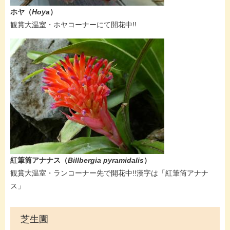
​​​​ホヤ（
Hoya
）
​観賞大温室・ホヤコーナーにて開花中!!​​
​​​​紅筆筒アナナス（
Billbergia pyramidalis
）
​観賞大温室・ランコーナー先で開花中!!漢字は「紅筆筒アナナ
ス」
芝生園