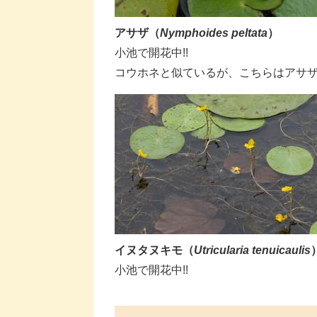
アサザ
（
Nymphoides peltata
）
​小池で開花中!!
コウホネと似ているが、こちらはアサ
イヌタヌキモ
（
Utricularia tenuicaulis
​小池で開花中!!