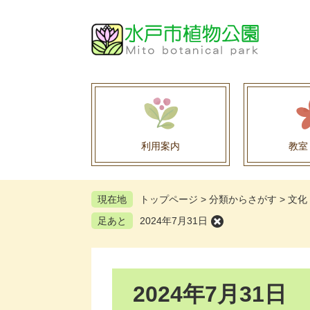
ペ
メ
ー
ニ
ジ
ュ
の
ー
先
を
頭
飛
で
ば
す
し
。
て
利用案内
教室
本
文
へ
現在地
トップページ
>
分類からさがす
>
文化
足あと
2024年7月31日
本
2024年7月31日
文