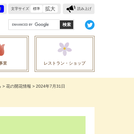
拡大
青
文字サイズ
標準
読み上げ
G
o
o
g
l
e
事業
レストラン・ショップ
カ
ス
業に関する協定
タ
る
>
花の開花情報
>
2024年7月31日
ム
検
索