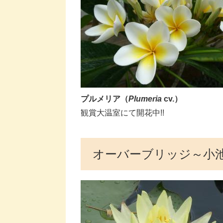
プルメリア​（
Plumeria
cv.）
​観賞大温室にて開花中!!​​
オーバーブリッジ～小