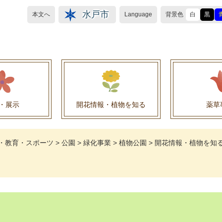
水戸市
本文へ
Language
背景色
白
黒
・展示
開花情報・植物を知る
薬草
植物目録（救民妙薬の薬草）
植物目録（その他の薬草）
養命酒製造株式会社との薬草を活用した官民協働事
薬草を活用した官民協働事業について
水戸養命酒薬用ハーブ園より
・教育・スポーツ
>
公園
>
緑化事業
>
植物公園
>
開花情報・植物を知