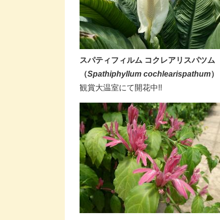
スパティフィルム コクレアリスパツム
（
Spathiphyllum cochlearispathum
）
​​観賞大温室にて開花中!!