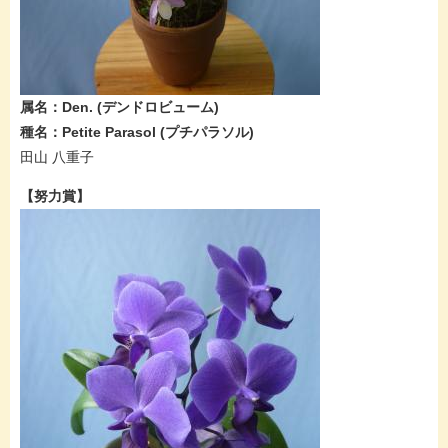
属名：Den.​​​ (デンドロビューム​​​)
種名：Petite Parasol​ (プチパラソル​​​​)
田山 八重子​
​
​【努力賞】