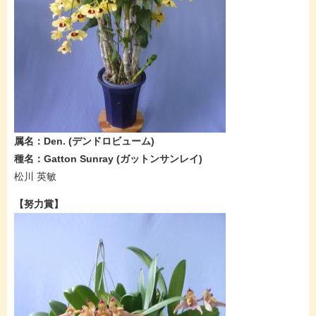
属名：Den.​ (デンドロビューム​)
種名：Gatton Sunray​ (ガットンサンレイ​​)
松川 英敏
​​【努力賞】