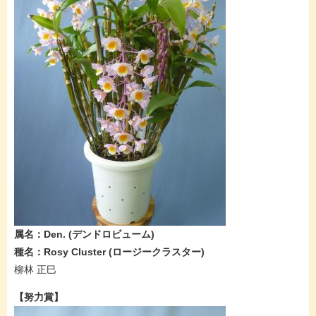
属名：Den.​ (デンドロビューム​)
種名：Rosy Cluster​ (ロージークラスター​​​)
柳林 正巳
​
【努力賞】