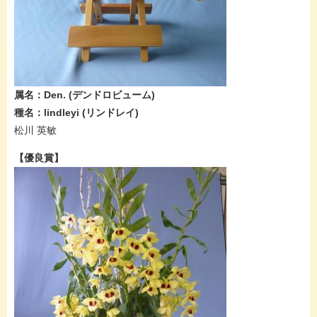
属名：Den.​ (デンドロビューム​)
種名：lindleyi​ (リンドレイ​)
松川 英敏
【優良賞】