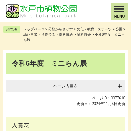
ペ
メ
ー
ニ
ジ
ュ
の
ー
先
を
トップページ
>
分類からさがす
>
文化・教育・スポーツ
>
公園
>
現在地
頭
飛
緑化事業
>
植物公園
>
蘭科協会
>
蘭科協会
>
令和6年度 ミニら
で
ば
ん展
す
し
。
て
本
本
文
令和6年度 ミニらん展
文
へ
ページ内目次
ページID：0077610
更新日：2024年11月5日更新
入賞花