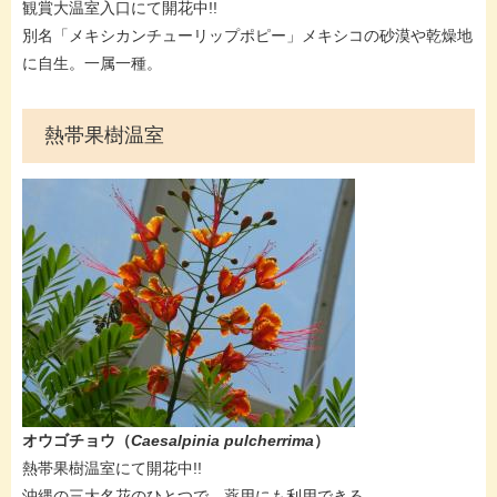
​​観賞大温室入口にて開花中!!
​別名「メキシカンチューリップポピー」メキシコの砂漠や乾燥地
に自生。一属一種。
熱帯果樹温室​​
オウゴチョウ（
Caesalpinia pulcherrima
）
​熱帯果樹温室にて開花中!!​
沖縄の三大名花のひとつで、薬用にも利用できる。