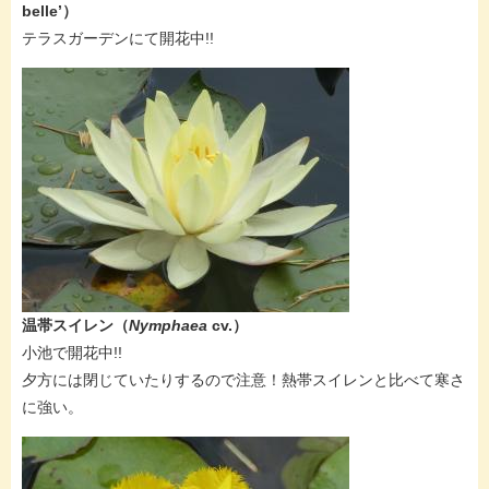
belle’​）
​テラスガーデンにて開花中!!
温帯スイレン
（
Nymphaea
cv.
）
​小池で開花中!!
夕方には閉じていたりするので注意！熱帯スイレンと比べて寒さ
に強い。