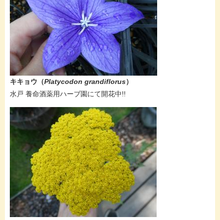
キキョウ（
Platycodon grandiflorus
）
水戸 養命酒薬用ハーブ園にて開花中!!