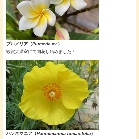
プルメリア​（
Plumeria
cv.）
​観賞大温室にて開花し始めました!!​​
ハンネマニア（
Hannemannia fumariifolia
）