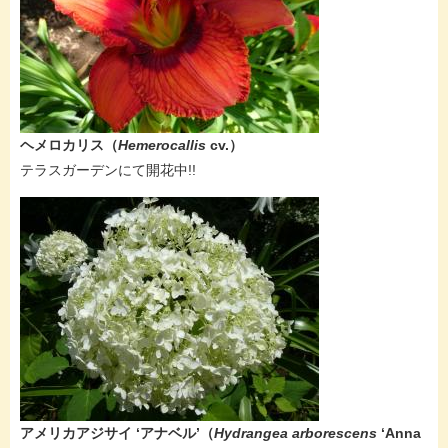
ヘメロカリス
（
Hemerocallis
cv.
）
​テラスガーデンにて開花中!!
アメリカアジサイ ‘アナベル’​​（
Hydrangea arborescens
‘Anna