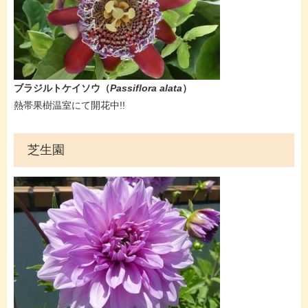
ブラジルトケイソウ
（
Passiflora alata
）
​熱帯果樹温室にて開花中!!​
芝生園