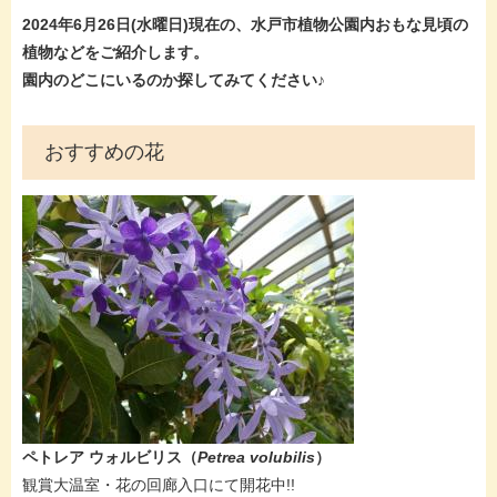
2024年6月26日(水曜
日)現在
の、水戸市植物公園内おもな見頃の
植物などをご紹介します。
園内のどこにいるのか探してみてください♪
おすすめの花
ペトレア ウォルビリス​（
Petrea volubilis
）
​​観賞大温室・花の回廊入口にて開花中!!