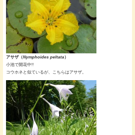
アサザ
（
Nymphoides peltata
）
​小池で開花中!!
コウホネと似ているが、こちらはアサザ。