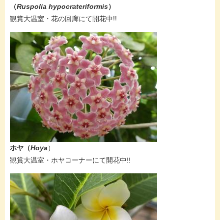
（
Ruspolia hypocrateriformis
）
​観賞大温室・花の回廊にて開花中!!
ホヤ​（
Hoya
）
​観賞大温室・ホヤコーナーにて開花中!!​​