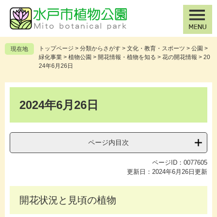
ペ
メ
ー
ニ
ジ
ュ
の
ー
先
を
トップページ
>
分類からさがす
>
文化・教育・スポーツ
>
公園
>
現在地
頭
飛
緑化事業
>
植物公園
>
開花情報・植物を知る
>
花の開花情報
>
20
で
ば
24年6月26日
す
し
。
て
本
本
文
2024年6月26日
文
へ
ページ内目次
ページID：0077605
更新日：2024年6月26日更新
開花状況と見頃の植物