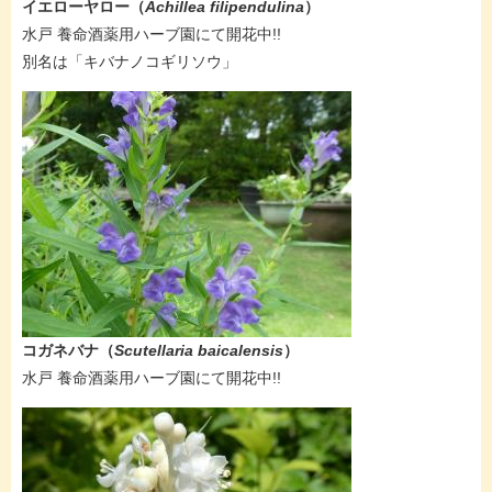
イエローヤロー（
Achillea filipendulina
）
水戸 養命酒薬用ハーブ園にて開花中!!
​別名は「キバナノコギリソウ」
コガネバナ（
Scutellaria baicalensis
）
水戸 養命酒薬用ハーブ園にて開花中!!