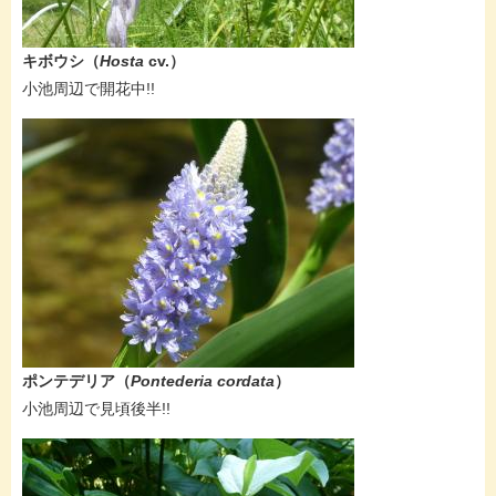
キボウシ（
Hosta
cv.​）
​小池周辺で開花中!!
ポンテデリア（
Pontederia cordata
）
​小池周辺で見頃後半!!