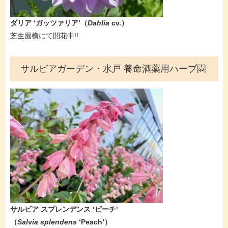
ダリア ‘ガッツァリア’​（
Dahlia
cv.）
芝生園横にて開花中!!
サルビアガーデン・水戸 養命酒薬用ハーブ園
サルビア スプレンデンス ‘ピーチ’​​
（
Salvia splendens
‘Peach’​）