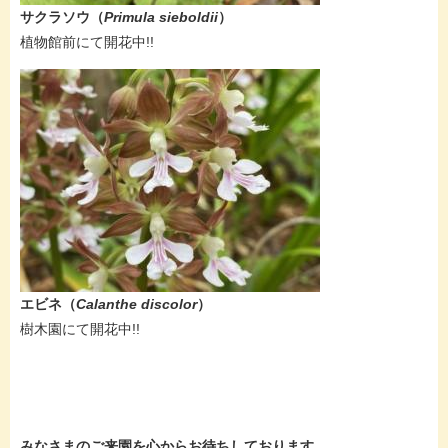
サクラソウ（
Primula sieboldii
）
​植物館前にて開花中!!​
エビネ（
Calanthe discolor
）
​樹木園にて開花中!!
みなさまのご来園を心からお待ちしております。