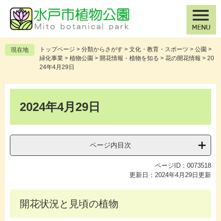
ペ
メ
ー
ニ
ジ
ュ
の
ー
先
を
トップページ
>
分類からさがす
>
文化・教育・スポーツ
>
公園
>
現在地
頭
飛
緑化事業
>
植物公園
>
開花情報・植物を知る
>
花の開花情報
>
20
で
ば
24年4月29日
す
し
。
て
本
本
文
2024年4月29日
文
へ
ページ内目次
ページID：0073518
更新日：2024年4月29日更新
開花状況と見頃の植物