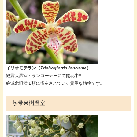
イリオモテラン（
Trichoglottis ionosma
）
​​観賞大温室・ランコーナーにて開花中!!
絶滅危惧種IB類に指定されている貴重な植物です。
熱帯果樹温室