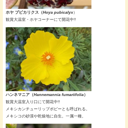
ホヤ プビカリクス​（
Hoya pubicalyx
）
​観賞大温室・ホヤコーナーにて開花中!!
​ハンネマニア（
Hannemannia fumariifolia
）
​観賞大温室入り口にて開花中!!
メキシカンチューリップポピーとも呼ばれる。
メキシコの砂漠や乾燥地に自生。一属一種。