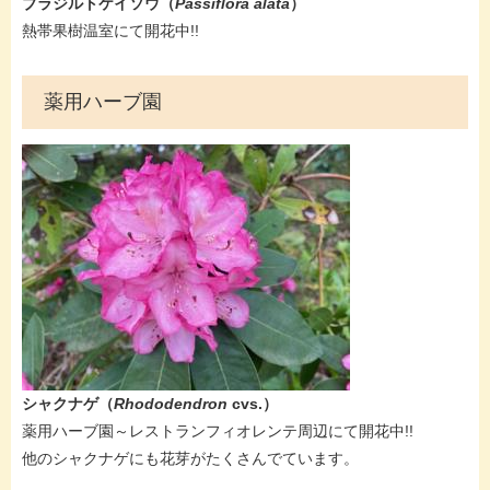
ブラジルトケイソウ
（
Passiflora alata
）
​熱帯果樹温室にて開花中!!
薬用ハーブ園
シャクナゲ（
Rhododendron
cvs.
）
薬用ハーブ園～​​レストランフィオレンテ周辺にて開花中!!
​他のシャクナゲにも花芽がたくさんでています。