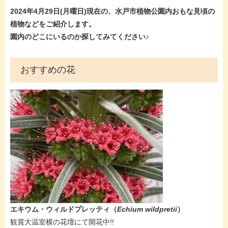
2024年4月29日(月曜
日)現在
の、水戸市植物公園内おもな見頃の
植物などをご紹介します。
園内のどこにいるのか探してみてください♪
おすすめの花
エキウム・ウィルドプレッティ​（
Echium wildpretii
）
​​観賞大温室横の花壇にて開花中!!