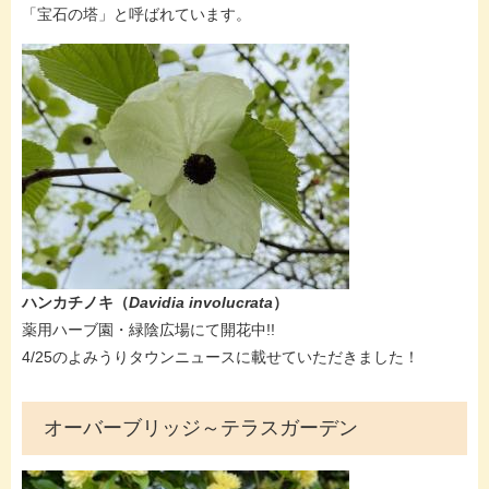
「宝石の塔」と呼ばれています。
ハンカチノキ（
Davidia involucrata
）
​薬用ハーブ園・緑陰広場にて開花中!!
4/25のよみうりタウンニュースに載せていただきました！
オーバーブリッジ～テラスガーデン