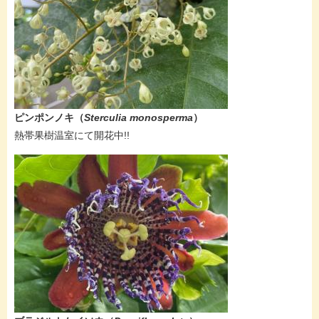
ピンポンノキ（
Sterculia monosperma
）
​熱帯果樹温室にて開花中!!