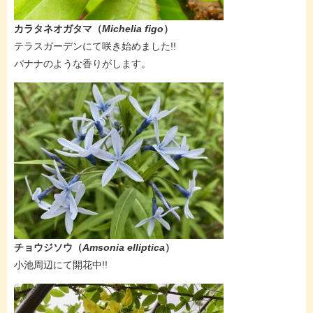
カラタネオガタマ（
Michelia figo
）
​テラスガーデンにて咲き始めました!!
​バナナのような香りがします。​​
チョウジソウ​（
Amsonia elliptica
）
​​小池周辺にて開花中!!