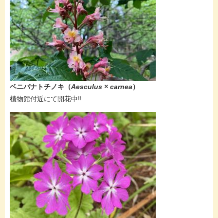
ベニバナトチノキ（
Aesculus × carnea
）
​植物館付近にて開花中!!