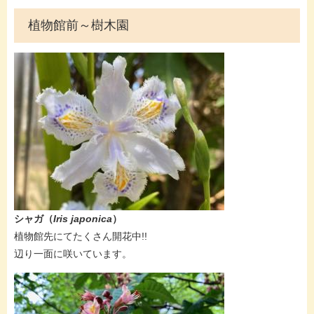
植物館前～樹木園
シャガ（
Iris japonica
）
​植物館先にてたくさん開花中!!
辺り一面に咲いています。