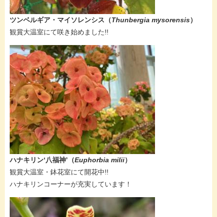
ツンベルギア・マイソレンシス​（
Thunbergia mysorensis
）
​観賞大温室にて咲き始めました!!
​ハナキリン‘八福神’
（​​
Euphorbia milii
）
​観賞大温室・鉢花室にて開花中!!
​ハナキリンコーナーが充実しています！