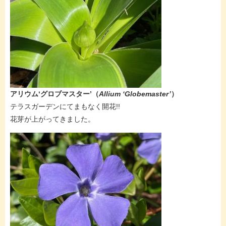
アリウム‘グロブマスター’​（
Allium ‘Globemaster’
）​
テラスガーデンにてまもなく開花!!
花芽が上がってきました。