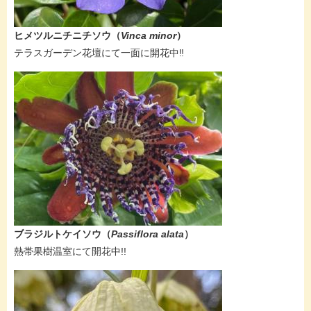
ヒメツルニチニチソウ​（
Vinca minor
）
​テラスガーデン花壇にて一面に開花中‼
ブラジルトケイソウ
（
Passiflora alata
）
​熱帯果樹温室にて開花中!!