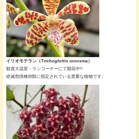
イリオモテラン（
Trichoglottis ionosma
）
​​観賞大温室・ランコーナーにて開花中!!
絶滅危惧種IB類に指定されている貴重な植物です。