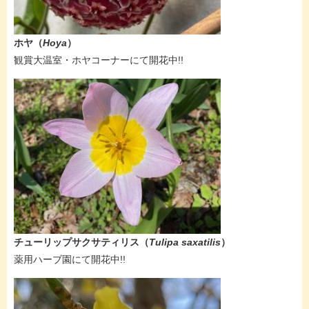
ホヤ​（
Hoya
）
​観賞大温室・ホヤコーナーにて開花中!!
​チューリップサクサティリス
（
Tulipa saxatilis​​
）
​薬用ハーブ園にて開花中!!​