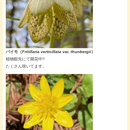
バイモ（
Fritillaria verticillata
var.
thunbergii
）
​植物館先にて開花中!!
たくさん咲いてます。