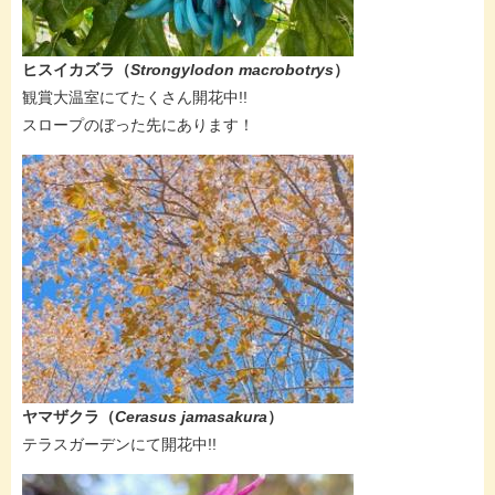
ヒスイカズラ（
Strongylodon macrobotrys
）
​​観賞大温室にてたくさん開花中!!
スロープのぼった先にあります！
ヤマザクラ（
Cerasus jamasakura
）
テラスガーデンにて開花中!!