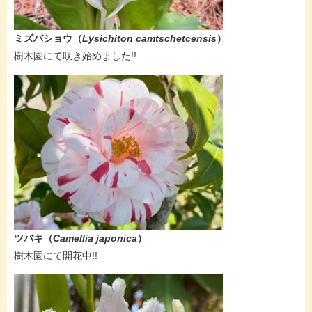
ミズバショウ（
Lysichiton camtschetcensis
）
​樹木園にて咲き始めました!!
ツバキ（
Camellia japonica
）
​樹木園にて開花中!!