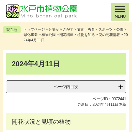
ペ
メ
ー
ニ
ジ
ュ
の
ー
先
を
トップページ
>
分類からさがす
>
文化・教育・スポーツ
>
公園
>
現在地
頭
飛
緑化事業
>
植物公園
>
開花情報・植物を知る
>
花の開花情報
>
20
で
ば
24年4月11日
す
し
。
て
本
本
文
2024年4月11日
文
へ
ページ内目次
ページID：0072441
更新日：2024年4月11日更新
開花状況と見頃の植物