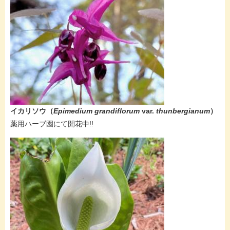
イカリソウ（
Epimedium grandiflorum
var.
thunbergianum
）
​薬用ハーブ園にて開花中!!