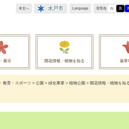
水戸市
本文へ
Language
背景色
白
黒
・展示
開花情報・植物を知る
薬草
植物目録（救民妙薬の薬草）
植物目録（その他の薬草）
養命酒製造株式会社との薬草を活用した官民協働事
薬草を活用した官民協働事業について
水戸養命酒薬用ハーブ園より
・教育・スポーツ
>
公園
>
緑化事業
>
植物公園
>
開花情報・植物を知