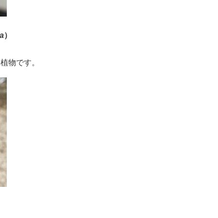
ma
）
な植物です。