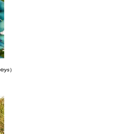
trys
）