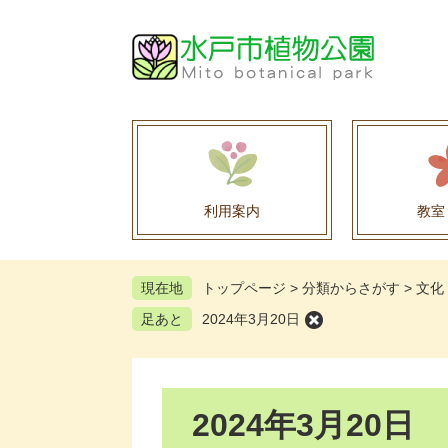
ペ
メ
ー
ニ
ジ
ュ
の
ー
先
を
頭
飛
で
ば
す
し
。
て
利用案内
教室
本
文
へ
現在地
トップページ
>
分類からさがす
>
文化
足あと
2024年3月20日
本
2024年3月20日
文