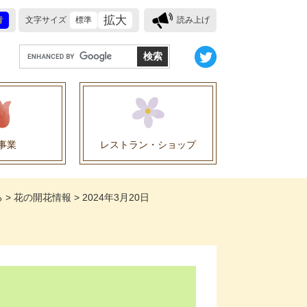
拡大
青
文字サイズ
標準
読み上げ
G
o
o
g
l
e
事業
レストラン・ショップ
カ
ス
業に関する協定
タ
る
>
花の開花情報
>
2024年3月20日
ム
検
索