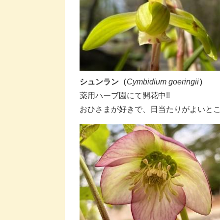
シュンラン（
Cymbidium goeringii
）
​薬用ハーブ園にて開花中!!
​おひさまが好きで、日当たりがよいと