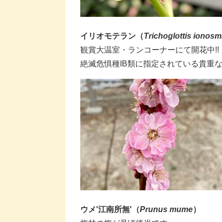
イリオモテラン（
Trichoglottis ionos
​​観賞大温室・ランコーナーにて開花中!!
絶滅危惧種IB類に指定されている貴重
ウメ
'江南所無'（
Prunus mume
）