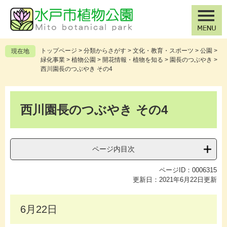
ペ
メ
ー
ニ
ジ
ュ
の
ー
先
を
トップページ
>
分類からさがす
>
文化・教育・スポーツ
>
公園
>
現在地
頭
飛
緑化事業
>
植物公園
>
開花情報・植物を知る
>
園長のつぶやき
>
で
ば
西川園長のつぶやき その4
す
し
。
て
本
本
文
西川園長のつぶやき その4
文
へ
ページ内目次
ページID：0006315
更新日：2021年6月22日更新
6月22日