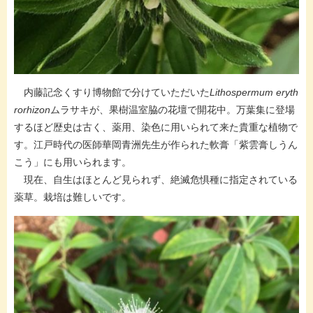
内藤記念くすり博物館で分けていただいた
Lithospermum eryth
rorhizon
ムラサキが、果樹温室脇の花壇で開花中。万葉集に登場
するほど歴史は古く、薬用、染色に用いられて来た貴重な植物で
す。江戸時代の医師華岡青洲先生が作られた軟膏「紫雲膏しうん
こう」にも用いられます。
現在、自生はほとんど見られず、絶滅危惧種に指定されている
薬草。栽培は難しいです。