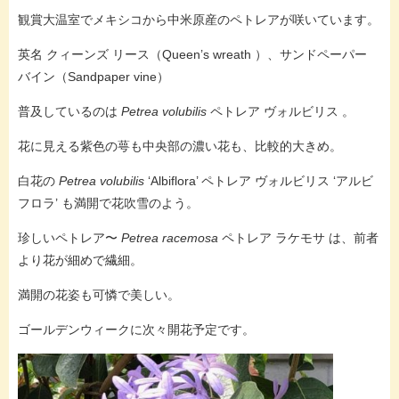
観賞大温室でメキシコから中米原産のペトレアが咲いています。
英名 クィーンズ リース（Queen’s wreath ）、サンドペーパー
バイン（Sandpaper vine）
普及しているのは
Petrea volubilis
ペトレア ヴォルビリス 。
花に見える紫色の萼も中央部の濃い花も、比較的大きめ。
白花の
Petrea volubilis
‘Albiflora’ ペトレア ヴォルビリス ‘アルビ
フロラ’ も満開で花吹雪のよう。
珍しいペトレア〜
Petrea racemosa
ペトレア ラケモサ は、前者
より花が細めで繊細。
満開の花姿も可憐で美しい。
ゴールデンウィークに次々開花予定です。