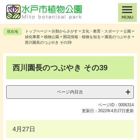
ペ
メ
ー
ニ
ジ
ュ
の
ー
先
を
トップページ
>
分類からさがす
>
文化・教育・スポーツ
>
公園
>
現在地
頭
飛
緑化事業
>
植物公園
>
開花情報・植物を知る
>
園長のつぶやき
>
で
ば
西川園長のつぶやき その39
す
し
。
て
本
本
文
西川園長のつぶやき その39
文
へ
ページ内目次
ページID：0006314
更新日：2022年4月27日更新
4月27日