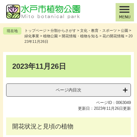
ペ
メ
ー
ニ
ジ
ュ
の
ー
先
を
トップページ
>
分類からさがす
>
文化・教育・スポーツ
>
公園
>
現在地
頭
飛
緑化事業
>
植物公園
>
開花情報・植物を知る
>
花の開花情報
>
20
で
ば
23年11月26日
す
し
。
て
本
本
文
2023年11月26日
文
へ
ページ内目次
ページID：0063049
更新日：2023年11月26日更新
開花状況と見頃の植物