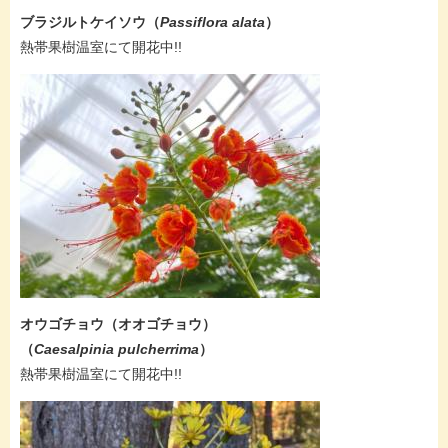
ブラジルトケイソウ
（
Passiflora alata
）
​熱帯果樹温室にて開花中!!
オウゴチョウ（オオゴチョウ）
（
Caesalpinia pulcherrima
）
​熱帯果樹温室にて開花中!!