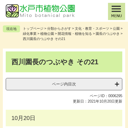
ペ
メ
ー
ニ
ジ
ュ
の
ー
先
を
トップページ
>
分類からさがす
>
文化・教育・スポーツ
>
公園
>
現在地
頭
飛
緑化事業
>
植物公園
>
開花情報・植物を知る
>
園長のつぶやき
>
で
ば
西川園長のつぶやき その21
す
し
。
て
本
本
文
西川園長のつぶやき その21
文
へ
ページ内目次
ページID：0006295
更新日：2021年10月20日更新
10月20日