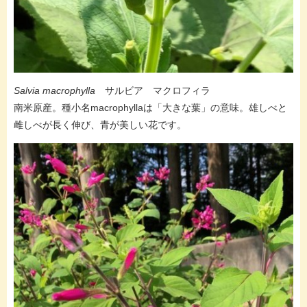
Salvia macrophylla
サルビア マクロフィラ
南米原産。種小名macrophyllaは「大きな葉」の意味。雄しべと
雌しべが長く伸び、青が美しい花です。