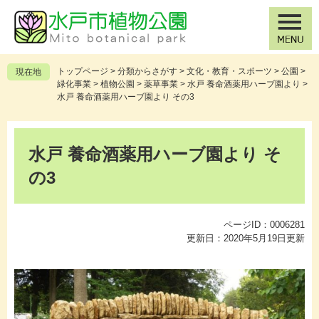
ペ
メ
ー
ニ
ジ
ュ
の
ー
先
を
トップページ
>
分類からさがす
>
文化・教育・スポーツ
>
公園
>
現在地
頭
飛
緑化事業
>
植物公園
>
薬草事業
>
水戸 養命酒薬用ハーブ園より
>
で
ば
水戸 養命酒薬用ハーブ園より その3
す
し
。
て
本
本
文
水戸 養命酒薬用ハーブ園より そ
文
へ
の3
ページID：0006281
更新日：2020年5月19日更新